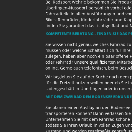
Bei Radsport Wehrle bekommen Sie Produktv
Überlingen-Nussdorf persönlich vorbei ode
Fahrradteile in allen Ausführungen und von
Bikes, Rennräder, Kinderfahrräder und Kl
finden Sie garantiert das richtige Rad und 
KOMPETENTE BERATUNG - FINDEN SIE DAS P
Sie wissen nicht genau, welches Fahrrad z
müssen oder welche Schaltart sich für Ihr
zulegen, haben aber noch ein paar offene 
oder Fahrrad? Unsere qualifizierten Mitarb
online. Gerne auch telefonisch, beim Besu
Wir begleiten Sie auf der Suche nach dem 
für die Freizeit nutzen wollen oder ob Sie
Ladengeschäft in Überlingen oder in unse
MIT DEM ZWEIRAD DEN BODENSEE ERKUND
Sie planen einen Ausflug an den Bodensee 
transportieren können? Dann verlassen Sie 
Unternehmen Sie mit dem Fahrrad schöne T
sodass Sie Ihren Urlaub in vollen Zügen un
Zustand und werden regelmäßig geprüft und 