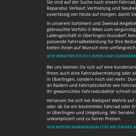
Sie sind auf der Suche nach einem Fahrrad,
Reparatur, Verkauf, Vermietung und Neuhei
zuverlässig von heute auf morgen, damit Si
In unserem Sortiment und Zweirad-Angebot 
gebrauchte Vorführ-E-Bikes zum vergünstig
Ladengeschäft in Überlingen-Nussdorf, kön
passende Fahrradbekleidung für Ihre Bedürf
bieten Ihnen auf Wunsch eine umfangreiche 
WIR BERATEN SIE ZU E-BIKES UND FAHRRÄD
Bei uns können Sie sich auf eine kundenori
Ihnen auch eine Fahrradvermietung oder ein
in Überlingen, sondern noch viel mehr: Dur
an Rädern und Fahrradzubehör wie Fahrradb
Ihr gewünschtes Fahrradzubehör schnell und
Verlassen Sie sich bei Radsport Wehrle auf
oder ob Sie ein bestimmtes Fahrrad oder Er
in Überlingen und Umgebung. Wir beraten S
unkompliziert und zu fairen Preisen.
WIR BIETEN MARKENQUALITÄT BEI E-BIKES &