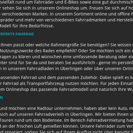
ielfalt rund um Fahrräder und E-Bikes sowie eine gut durchmisch
r sehen Sie sich in unserem Onlineshop um. Freuen Sie sich auf 
 verschiedenen Marken. In unserem Sortiment online und offline f
appräder und mehr von verschiedenen Fahrradmarken und Herstell
Modell für Ihre Bedürfnisse.
ERFEKTE FAHRRAD
u Ihnen passt oder welche Rahmengröße Sie benötigen? Sie wissen
e Nutzungszwecke des Rades empfiehlt? Oder Sie möchten sich ein
Fragen zu klären und wünschen eine umfassende Beratung oder ein
eiter sind für Sie da und beraten Sie ausführlich - gerne im persö
ch in unserem Fahrradladen in Überlingen oder über unseren Onli
passenden Fahrrad und dem passenden Zubehör. Dabei spielt es kei
 Ihr Fahrrad als Transportfahrzeug nutzen möchten. Für jeden Eins
rem Onlineshop das passende Fahrradmodell und natürlich Ihre 
EN
und möchten eine Radtour unternehmen, haben aber kein Auto, mi
sich auf unseren Fahrradverleih in Überlingen. Wir bieten Ihnen 
ouren rund um den Bodensee. Im Bereich Fahrradvermietung habe
d an der frischen Luft genießen können. Unsere Fahrräder zum Ver
repariert, sodass Sie sich auf Ihrem Ausflug nicht über kaputte 