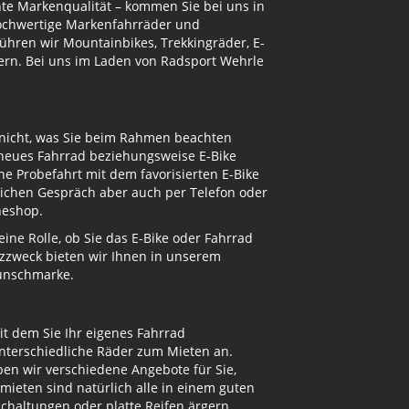
te Markenqualität – kommen Sie bei uns in
hochwertige Markenfahrräder und
ühren wir Mountainbikes, Trekkingräder, E-
ern. Bei uns im Laden von Radsport Wehrle
 nicht, was Sie beim Rahmen beachten
 neues Fahrrad beziehungsweise E-Bike
e Probefahrt mit dem favorisierten E-Bike
nlichen Gespräch aber auch per Telefon oder
neshop.
ne Rolle, ob Sie das E-Bike oder Fahrrad
atzzweck bieten wir Ihnen in unserem
Wunschmarke.
t dem Sie Ihr eigenes Fahrrad
unterschiedliche Räder zum Mieten an.
n wir verschiedene Angebote für Sie,
mieten sind natürlich alle in einem guten
Schaltungen oder platte Reifen ärgern