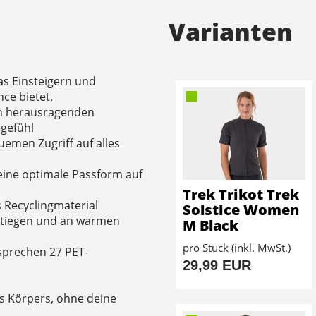
Varianten
as Einsteigern und
ce bietet.
en herausragenden
gefühl
emen Zugriff auf alles
 eine optimale Passform auf
Trek Trikot Trek
 Recyclingmaterial
Solstice Women
nstiegen und an warmen
M Black
pro Stück (inkl. MwSt.)
sprechen 27 PET-
29,99 EUR
es Körpers, ohne deine