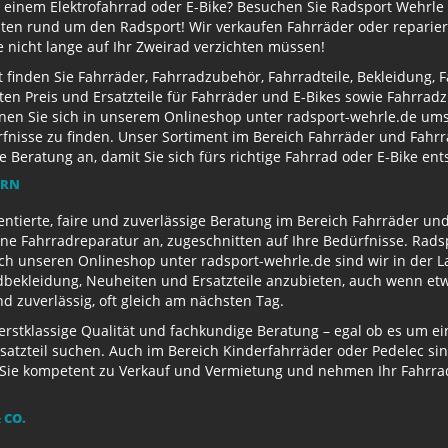
 einem Elektrofahrrad oder E-Bike? Besuchen Sie Radsport Wehrle 
ten rund um den Radsport! Wir verkaufen Fahrräder oder reparier
e nicht lange auf Ihr Zweirad verzichten müssen!
finden Sie Fahrräder, Fahrradzubehör, Fahrradteile, Bekleidung, 
ten Preis und Ersatzteile für Fahrräder und E-Bikes sowie Fahrr
nen Sie sich in unserem Onlineshop unter radsport-wehrle.de ums
nisse zu finden. Unser Sortiment im Bereich Fahrräder und Fahrra
Beratung an, damit Sie sich fürs richtige Fahrrad oder E-Bike en
ERN
entierte, faire und zuverlässige Beratung im Bereich Fahrräder un
e Fahrradreparatur an, zugeschnitten auf Ihre Bedürfnisse. Radsp
ch unseren Onlineshop unter radsport-wehrle.de sind wir in der La
ekleidung, Neuheiten und Ersatzteile anzubieten, auch wenn etwa
 zuverlässig, oft gleich am nächsten Tag.
 erstklassige Qualität und fachkundige Beratung – egal ob es um 
satzteil suchen. Auch im Bereich Kinderfahrräder oder Pedelec sin
ie kompetent zu Verkauf und Vermietung und nehmen Ihr Fahrrad 
 CO.