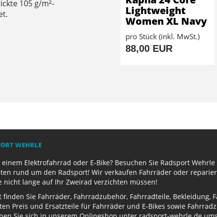
ickte 105 g/m²-
Lightweight
et.
Women XL Navy
pro Stück (inkl. MwSt.)
88,00 EUR
PORT WEHRLE
 einem Elektrofahrrad oder E-Bike? Besuchen Sie Radsport Wehrle 
ten rund um den Radsport! Wir verkaufen Fahrräder oder reparier
e nicht lange auf Ihr Zweirad verzichten müssen!
finden Sie Fahrräder, Fahrradzubehör, Fahrradteile, Bekleidung, 
ten Preis und Ersatzteile für Fahrräder und E-Bikes sowie Fahrr
nen Sie sich in unserem Onlineshop unter radsport-wehrle.de ums