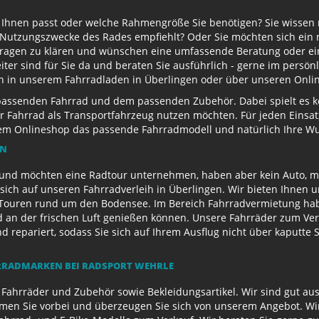
u Ihnen passt oder welche Rahmengröße Sie benötigen? Sie wissen
e Nutzungszwecke des Rades empfiehlt? Oder Sie möchten sich ein
Fragen zu klären und wünschen eine umfassende Beratung oder ein
eiter sind für Sie da und beraten Sie ausführlich - gerne im persö
ch in unserem Fahrradladen in Überlingen oder über unseren Onli
passenden Fahrrad und dem passenden Zubehör. Dabei spielt es kei
 Ihr Fahrrad als Transportfahrzeug nutzen möchten. Für jeden Eins
rem Onlineshop das passende Fahrradmodell und natürlich Ihre 
EN
und möchten eine Radtour unternehmen, haben aber kein Auto, mi
sich auf unseren Fahrradverleih in Überlingen. Wir bieten Ihnen 
ouren rund um den Bodensee. Im Bereich Fahrradvermietung habe
d an der frischen Luft genießen können. Unsere Fahrräder zum Ver
repariert, sodass Sie sich auf Ihrem Ausflug nicht über kaputte 
RADMARKEN BEI RADSPORT WEHRLE
 Fahrräder und Zubehör sowie Bekleidungsartikel. Wir sind gut au
n Sie vorbei und überzeugen Sie sich von unserem Angebot. Wir 