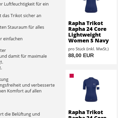
r Luftfeuchtigkeit für ein
 das Trikot sicher an
Rapha Trikot
ten Stauraum für alles
Rapha 24 Core
Lightweight
ur einfachen
Women S Navy
pro Stück (inkl. MwSt.)
ter
88,00 EUR
t und damit für maximale
t.
t.
kung
ngsfreiheit und verbesserte
hen Komfort auf allen
Rapha Trikot
rt die Belüftung und
Rapha 24 Core