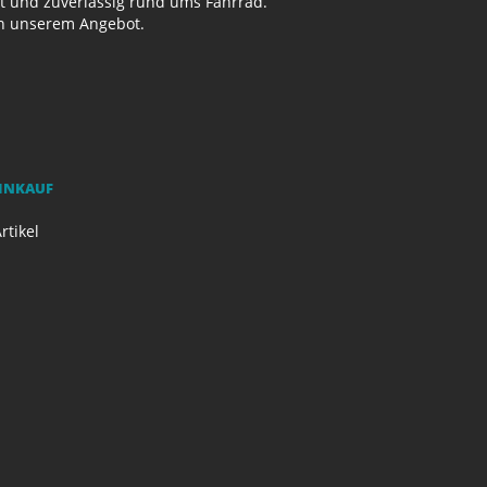
ut und zuverlässig rund ums Fahrrad.
on unserem Angebot.
EINKAUF
rtikel