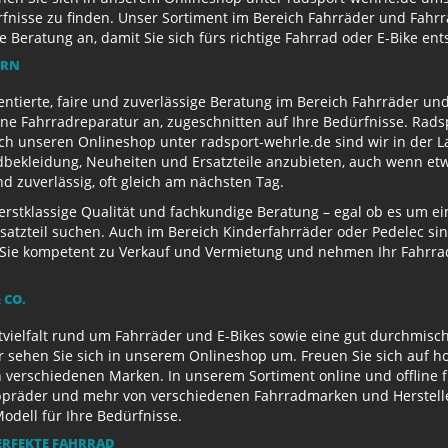
nisse zu finden. Unser Sortiment im Bereich Fahrräder und Fahrra
Beratung an, damit Sie sich fürs richtige Fahrrad oder E-Bike en
ERN
entierte, faire und zuverlässige Beratung im Bereich Fahrräder un
e Fahrradreparatur an, zugeschnitten auf Ihre Bedürfnisse. Radsp
ch unseren Onlineshop unter radsport-wehrle.de sind wir in der La
ekleidung, Neuheiten und Ersatzteile anzubieten, auch wenn etwa
 zuverlässig, oft gleich am nächsten Tag.
 erstklassige Qualität und fachkundige Beratung – egal ob es um 
satzteil suchen. Auch im Bereich Kinderfahrräder oder Pedelec sin
ie kompetent zu Verkauf und Vermietung und nehmen Ihr Fahrrad 
 CO.
ielfalt rund um Fahrräder und E-Bikes sowie eine gut durchmisch
r sehen Sie sich in unserem Onlineshop um. Freuen Sie sich auf 
 verschiedenen Marken. In unserem Sortiment online und offline f
appräder und mehr von verschiedenen Fahrradmarken und Herstell
Modell für Ihre Bedürfnisse.
ERFEKTE FAHRRAD