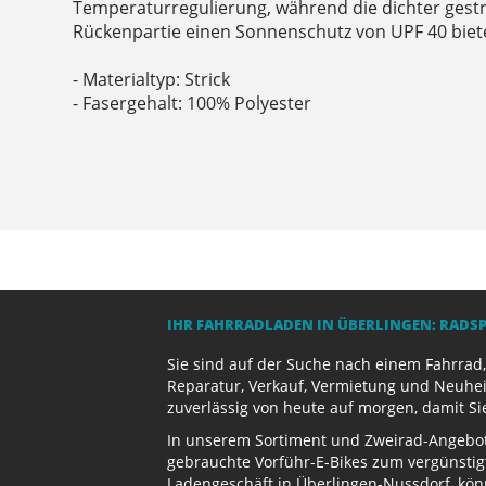
Temperaturregulierung, während die dichter gestr
Rückenpartie einen Sonnenschutz von UPF 40 biet
- Materialtyp: Strick
- Fasergehalt: 100% Polyester
IHR FAHRRADLADEN IN ÜBERLINGEN: RADS
Sie sind auf der Suche nach einem Fahrrad,
Reparatur, Verkauf, Vermietung und Neuhei
zuverlässig von heute auf morgen, damit Si
In unserem Sortiment und Zweirad-Angebot 
gebrauchte Vorführ-E-Bikes zum vergünstig
Ladengeschäft in Überlingen-Nussdorf, kön