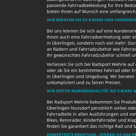
passende Fahrradbekleidung für Ihre Bedürf
bieten Ihnen auf Wunsch eine umfangreiche 
WIR BERATEN SIE ZU E-BIKES UND FAHRRÄD
Bei uns können Sie sich auf eine kundenori
Ihnen auch eine Fahrradvermietung oder ein
in Überlingen, sondern noch viel mehr: Dur
an Rädern und Fahrradzubehör wie Fahrradb
Ihr gewünschtes Fahrradzubehör schnell und
Verlassen Sie sich bei Radsport Wehrle auf
oder ob Sie ein bestimmtes Fahrrad oder Er
in Überlingen und Umgebung. Wir beraten S
unkompliziert und zu fairen Preisen.
WIR BIETEN MARKENQUALITÄT BEI E-BIKES &
Bei Radsport Wehrle bekommen Sie Produktv
Überlingen-Nussdorf persönlich vorbei ode
Fahrradteile in allen Ausführungen und von
Bikes, Rennräder, Kinderfahrräder und Kl
finden Sie garantiert das richtige Rad und 
KOMPETENTE BERATUNG - FINDEN SIE DAS P