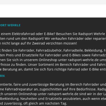
PORT WEHRLE
 einem Elektrofahrrad oder E-Bike? Besuchen Sie Radsport Wehrle 
ten rund um den Radsport! Wir verkaufen Fahrräder oder reparier
e nicht lange auf Ihr Zweirad verzichten müssen!
finden Sie Fahrräder, Fahrradzubehör, Fahrradteile, Bekleidung, 
ten Preis und Ersatzteile für Fahrräder und E-Bikes sowie Fahrr
nen Sie sich in unserem Onlineshop unter radsport-wehrle.de ums
nisse zu finden. Unser Sortiment im Bereich Fahrräder und Fahrra
Beratung an, damit Sie sich fürs richtige Fahrrad oder E-Bike en
ERN
entierte, faire und zuverlässige Beratung im Bereich Fahrräder un
e Fahrradreparatur an, zugeschnitten auf Ihre Bedürfnisse. Radsp
ch unseren Onlineshop unter radsport-wehrle.de sind wir in der La
ekleidung, Neuheiten und Ersatzteile anzubieten, auch wenn etwa
 zuverlässig, oft gleich am nächsten Tag.