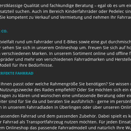
 erstklassige Qualität und fachkundige Beratung – egal ob es um 
satzteil suchen. Auch im Bereich Kinderfahrräder oder Pedelec sin
ie kompetent zu Verkauf und Vermietung und nehmen Ihr Fahrrad 
 CO.
ielfalt rund um Fahrräder und E-Bikes sowie eine gut durchmisch
r sehen Sie sich in unserem Onlineshop um. Freuen Sie sich auf 
 verschiedenen Marken. In unserem Sortiment online und offline f
appräder und mehr von verschiedenen Fahrradmarken und Herstell
Modell für Ihre Bedürfnisse.
ERFEKTE FAHRRAD
u Ihnen passt oder welche Rahmengröße Sie benötigen? Sie wissen
e Nutzungszwecke des Rades empfiehlt? Oder Sie möchten sich ein
Fragen zu klären und wünschen eine umfassende Beratung oder ein
eiter sind für Sie da und beraten Sie ausführlich - gerne im persö
ch in unserem Fahrradladen in Überlingen oder über unseren Onli
passenden Fahrrad und dem passenden Zubehör. Dabei spielt es kei
 Ihr Fahrrad als Transportfahrzeug nutzen möchten. Für jeden Eins
rem Onlineshop das passende Fahrradmodell und natürlich Ihre 