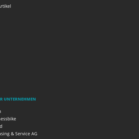
rtikel
R UNTERNEHMEN
h
nessbike
ad
asing & Service AG