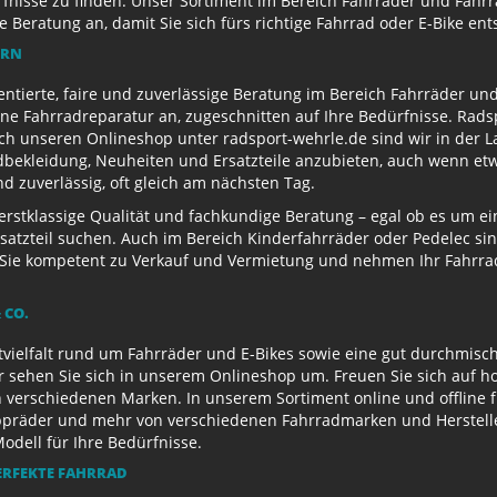
nisse zu finden. Unser Sortiment im Bereich Fahrräder und Fahrra
Beratung an, damit Sie sich fürs richtige Fahrrad oder E-Bike en
ERN
entierte, faire und zuverlässige Beratung im Bereich Fahrräder un
e Fahrradreparatur an, zugeschnitten auf Ihre Bedürfnisse. Radsp
ch unseren Onlineshop unter radsport-wehrle.de sind wir in der La
ekleidung, Neuheiten und Ersatzteile anzubieten, auch wenn etwa
 zuverlässig, oft gleich am nächsten Tag.
 erstklassige Qualität und fachkundige Beratung – egal ob es um 
satzteil suchen. Auch im Bereich Kinderfahrräder oder Pedelec sin
ie kompetent zu Verkauf und Vermietung und nehmen Ihr Fahrrad 
 CO.
ielfalt rund um Fahrräder und E-Bikes sowie eine gut durchmisch
r sehen Sie sich in unserem Onlineshop um. Freuen Sie sich auf 
 verschiedenen Marken. In unserem Sortiment online und offline f
appräder und mehr von verschiedenen Fahrradmarken und Herstell
Modell für Ihre Bedürfnisse.
ERFEKTE FAHRRAD