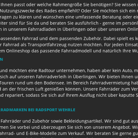
u Ihnen passt oder welche Rahmengröße Sie benötigen? Sie wissen
e Nutzungszwecke des Rades empfiehlt? Oder Sie möchten sich ein
Fragen zu klären und wünschen eine umfassende Beratung oder ein
eiter sind für Sie da und beraten Sie ausführlich - gerne im persö
ch in unserem Fahrradladen in Überlingen oder über unseren Onli
passenden Fahrrad und dem passenden Zubehör. Dabei spielt es kei
 Ihr Fahrrad als Transportfahrzeug nutzen möchten. Für jeden Eins
rem Onlineshop das passende Fahrradmodell und natürlich Ihre 
EN
und möchten eine Radtour unternehmen, haben aber kein Auto, mi
sich auf unseren Fahrradverleih in Überlingen. Wir bieten Ihnen 
ouren rund um den Bodensee. Im Bereich Fahrradvermietung habe
d an der frischen Luft genießen können. Unsere Fahrräder zum Ver
repariert, sodass Sie sich auf Ihrem Ausflug nicht über kaputte 
RADMARKEN BEI RADSPORT WEHRLE
 Fahrräder und Zubehör sowie Bekleidungsartikel. Wir sind gut au
n Sie vorbei und überzeugen Sie sich von unserem Angebot. Wir 
Fahrrad- und E-Bike-Modelle zum Verkauf. Wir beraten Sie gerne g