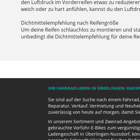
den Luftdruck im Vorderreifen etwas zu reduzieren
weich oder zu hart anfühlen, kannst du den Luftd
Dichtmittelempfehlung nach Reifengröße
Um deine Reifen schlauchlos zu montieren und sta
unbedingt die Dichtmittelempfehlung für deine Re
IHR FAHRRADLADEN IN ÜBERLINGEN: RADS
Sie sind auf der Suche nach einem Fahrrad,
Reparatur, Verkauf, Vermietung und Neuhei
zuverlässig von heute auf morgen, damit Si
In unserem Sortiment und Zweirad-Angebot 
gebrauchte Vorführ-E-Bikes zum vergünstig
Ladengeschäft in Überlingen-Nussdorf, kön