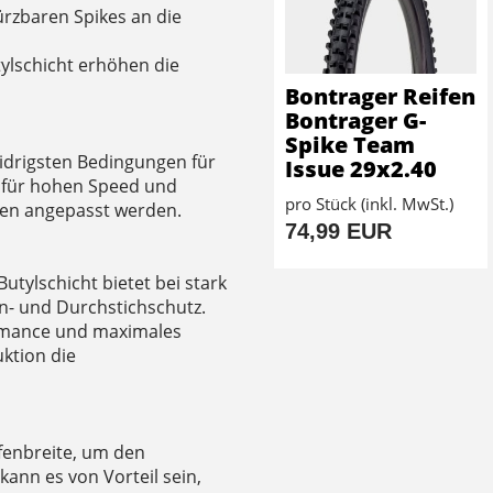
ürzbaren Spikes an die
tylschicht erhöhen die
Bontrager Reifen
Bontrager G-
Spike Team
 widrigsten Bedingungen für
Issue 29x2.40
n für hohen Speed und
pro Stück (inkl. MwSt.)
gen angepasst werden.
74,99 EUR
utylschicht bietet bei stark
n- und Durchstichschutz.
ormance und maximales
uktion die
fenbreite, um den
ann es von Vorteil sein,