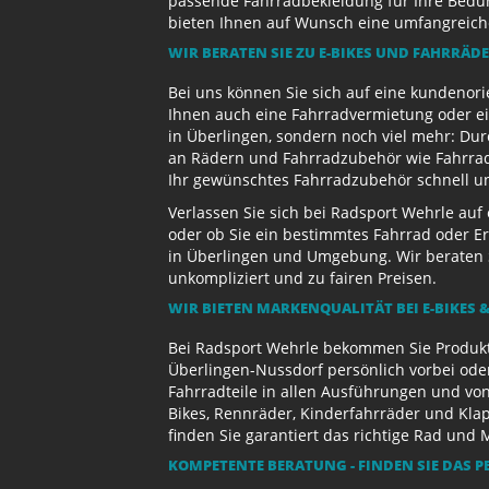
passende Fahrradbekleidung für Ihre Bedürf
bieten Ihnen auf Wunsch eine umfangreiche 
WIR BERATEN SIE ZU E-BIKES UND FAHRRÄD
Bei uns können Sie sich auf eine kundenori
Ihnen auch eine Fahrradvermietung oder ein
in Überlingen, sondern noch viel mehr: Dur
an Rädern und Fahrradzubehör wie Fahrradb
Ihr gewünschtes Fahrradzubehör schnell und
Verlassen Sie sich bei Radsport Wehrle auf
oder ob Sie ein bestimmtes Fahrrad oder Er
in Überlingen und Umgebung. Wir beraten S
unkompliziert und zu fairen Preisen.
WIR BIETEN MARKENQUALITÄT BEI E-BIKES &
Bei Radsport Wehrle bekommen Sie Produktv
Überlingen-Nussdorf persönlich vorbei ode
Fahrradteile in allen Ausführungen und von
Bikes, Rennräder, Kinderfahrräder und Kl
finden Sie garantiert das richtige Rad und 
KOMPETENTE BERATUNG - FINDEN SIE DAS P