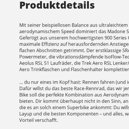
Produktdetails
Mit seiner beispiellosen Balance aus ultraleichte
aerodynamischem Speed dominiert das Madone SLR
Gefertigt aus unserem hochwertigsten 900 Series 
maximale Effizienz auf herausfordernden Anstiege
flachen Abschnitten getrimmt. Der erstklassige S
Powermeter, die vibrationsdämpfende IsoFlow-Tec
Aeolus RSL 51 Laufräder, die Trek Aero RSL Lenker
Aero Trinkflaschen und Flaschenhalter komplettie
… du nur eines im Kopf hast: Rennen fahren (und 
Dafür willst du das beste Race-Rennrad, das wir j
Bike soll die perfekte Kombination aus Aerodynam
bieten. Dir kommt überhaupt nicht in den Sinn, an 
die es an solch einem Superbike ankommt: Du will
Layup und die besten Komponenten – und alles, w
Vorteil verschafft.