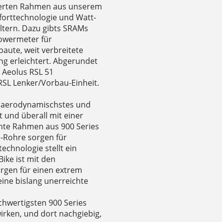
mierten Rahmen aus unserem
orttechnologie und Watt-
ltern. Dazu gibts SRAMs
Powermeter für
aute, weit verbreitete
ng erleichtert. Abgerundet
 Aeolus RSL 51
RSL Lenker/Vorbau-Einheit.
s, aerodynamischstes und
 und überall mit einer
chte Rahmen aus 900 Series
o-Rohre sorgen für
echnologie stellt ein
Bike ist mit den
sorgen für einen extrem
ine bislang unerreichte
chwertigsten 900 Series
wirken, und dort nachgiebig,