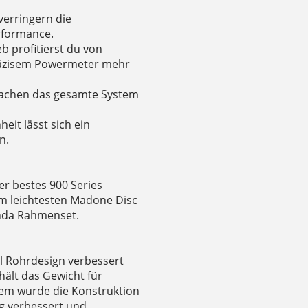
verringern die
rformance.
b profitierst du von
räzisem Powermeter mehr
 machen das gesamte System
eit lässt sich ein
n.
er bestes 900 Series
m leichtesten Madone Disc
onda Rahmenset.
l Rohrdesign verbessert
ält das Gewicht für
dem wurde die Konstruktion
g verbessert und