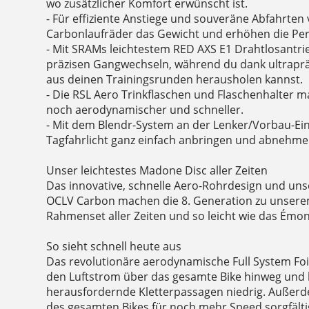
wo zusätzlicher Komfort erwünscht ist.
- Für effiziente Anstiege und souveräne Abfahrten 
Carbonlaufräder das Gewicht und erhöhen die Pe
- Mit SRAMs leichtestem RED AXS E1 Drahtlosantrie
präzisen Gangwechseln, während du dank ultrap
aus deinen Trainingsrunden herausholen kannst.
- Die RSL Aero Trinkflaschen und Flaschenhalter
noch aerodynamischer und schneller.
- Mit dem Blendr-System an der Lenker/Vorbau-Einh
Tagfahrlicht ganz einfach anbringen und abnehme
Unser leichtestes Madone Disc aller Zeiten
Das innovative, schnelle Aero-Rohrdesign und uns
OCLV Carbon machen die 8. Generation zu unsere
Rahmenset aller Zeiten und so leicht wie das Ém
So sieht schnell heute aus
Das revolutionäre aerodynamische Full System Foi
den Luftstrom über das gesamte Bike hinweg und h
herausfordernde Kletterpassagen niedrig. Außer
des gesamten Bikes für noch mehr Speed sorgfälti