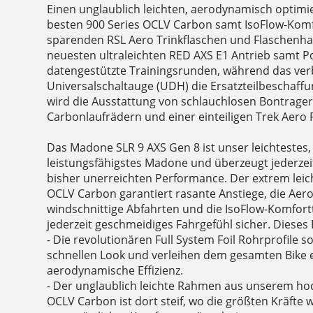
Einen unglaublich leichten, aerodynamisch opti
besten 900 Series OCLV Carbon samt IsoFlow-Komf
sparenden RSL Aero Trinkflaschen und Flaschenha
neuesten ultraleichten RED AXS E1 Antrieb samt 
datengestützte Trainingsrunden, während das verb
Universalschaltauge (UDH) die Ersatzteilbeschaffu
wird die Ausstattung von schlauchlosen Bontrager
Carbonlaufrädern und einer einteiligen Trek Aero 
Das Madone SLR 9 AXS Gen 8 ist unser leichteste
leistungsfähigstes Madone und überzeugt jederzeit
bisher unerreichten Performance. Der extrem lei
OCLV Carbon garantiert rasante Anstiege, die Aer
windschnittige Abfahrten und die IsoFlow-Komfortt
jederzeit geschmeidiges Fahrgefühl sicher. Dieses 
- Die revolutionären Full System Foil Rohrprofile 
schnellen Look und verleihen dem gesamten Bike e
aerodynamische Effizienz.
- Der unglaublich leichte Rahmen aus unserem ho
OCLV Carbon ist dort steif, wo die größten Kräfte 