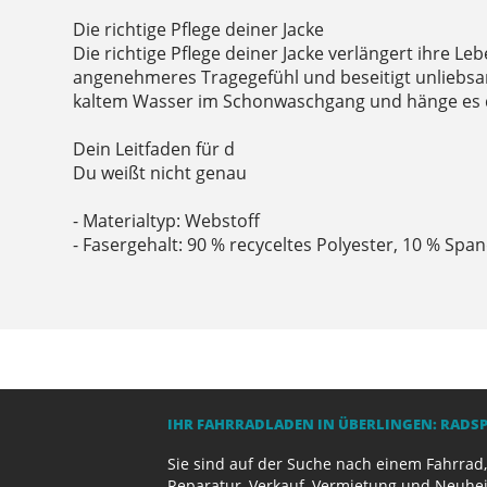
Die richtige Pflege deiner Jacke
Die richtige Pflege deiner Jacke verlängert ihre Le
angenehmeres Tragegefühl und beseitigt unliebs
kaltem Wasser im Schonwaschgang und hänge es 
Dein Leitfaden für d
Du weißt nicht genau
- Materialtyp: Webstoff
- Fasergehalt: 90 % recyceltes Polyester, 10 % Spa
IHR FAHRRADLADEN IN ÜBERLINGEN: RADS
Sie sind auf der Suche nach einem Fahrrad,
Reparatur, Verkauf, Vermietung und Neuhei