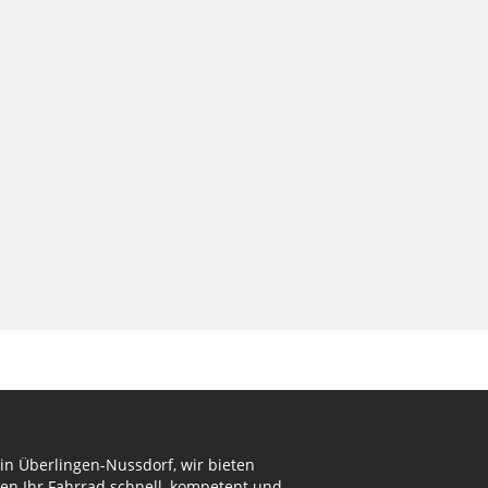
in Überlingen-Nussdorf, wir bieten
en Ihr Fahrrad schnell, kompetent und