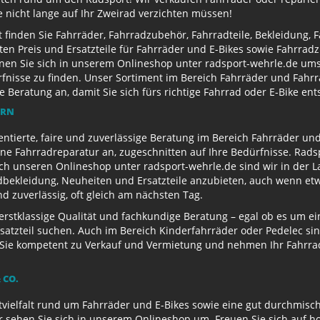
e nicht lange auf Ihr Zweirad verzichten müssen!
finden Sie Fahrräder, Fahrradzubehör, Fahrradteile, Bekleidung, 
ten Preis und Ersatzteile für Fahrräder und E-Bikes sowie Fahrr
nen Sie sich in unserem Onlineshop unter radsport-wehrle.de ums
nisse zu finden. Unser Sortiment im Bereich Fahrräder und Fahrra
Beratung an, damit Sie sich fürs richtige Fahrrad oder E-Bike en
ERN
entierte, faire und zuverlässige Beratung im Bereich Fahrräder un
e Fahrradreparatur an, zugeschnitten auf Ihre Bedürfnisse. Radsp
ch unseren Onlineshop unter radsport-wehrle.de sind wir in der La
ekleidung, Neuheiten und Ersatzteile anzubieten, auch wenn etwa
 zuverlässig, oft gleich am nächsten Tag.
 erstklassige Qualität und fachkundige Beratung – egal ob es um 
satzteil suchen. Auch im Bereich Kinderfahrräder oder Pedelec sin
ie kompetent zu Verkauf und Vermietung und nehmen Ihr Fahrrad 
 CO.
ielfalt rund um Fahrräder und E-Bikes sowie eine gut durchmisch
r sehen Sie sich in unserem Onlineshop um. Freuen Sie sich auf 