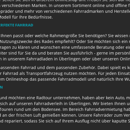
 verschiedenen Marken. In unserem Sortiment online und offline f
appräder und mehr von verschiedenen Fahrradmarken und Herstell
Modell für Ihre Bedürfnisse.
ERFEKTE FAHRRAD
u Ihnen passt oder welche Rahmengröße Sie benötigen? Sie wissen
e Nutzungszwecke des Rades empfiehlt? Oder Sie möchten sich ein
Fragen zu klären und wünschen eine umfassende Beratung oder ein
eiter sind für Sie da und beraten Sie ausführlich - gerne im persö
ch in unserem Fahrradladen in Überlingen oder über unseren Onli
passenden Fahrrad und dem passenden Zubehör. Dabei spielt es kei
 Ihr Fahrrad als Transportfahrzeug nutzen möchten. Für jeden Eins
rem Onlineshop das passende Fahrradmodell und natürlich Ihre 
EN
und möchten eine Radtour unternehmen, haben aber kein Auto, mi
sich auf unseren Fahrradverleih in Überlingen. Wir bieten Ihnen 
ouren rund um den Bodensee. Im Bereich Fahrradvermietung habe
d an der frischen Luft genießen können. Unsere Fahrräder zum Ver
repariert, sodass Sie sich auf Ihrem Ausflug nicht über kaputte 