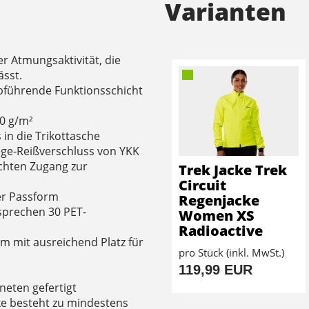
Varianten
er Atmungsaktivität, die
ässt.
bführende Funktionsschicht
00 g/m²
 in die Trikottasche
ege-Reißverschluss von YKK
chten Zugang zur
Trek Jacke Trek
Circuit
er Passform
Regenjacke
sprechen 30 PET-
Women XS
Radioactive
rm mit ausreichend Platz für
pro Stück (inkl. MwSt.)
119,99 EUR
neten gefertigt
e besteht zu mindestens