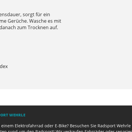
bensdauer, sorgt für ein
ame Gerüche. Wasche es mit
danach zum Trocknen auf.
ndex
PORT WEHRLE
 einem Elektrofahrrad oder E-Bike? Besuchen Sie Radsport Wehrle 
ten rund um den Radsport! Wir verkaufen Fahrräder oder reparier