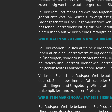
zuverlässig von heute auf morgen, damit Si
In unserem Sortiment und Zweirad-Angebot 
gebrauchte Vorführ-E-Bikes zum vergünstig
Ladengeschäft in Überlingen-Nussdorf, kön
passende Fahrradbekleidung für Ihre Bedürf
bieten Ihnen auf Wunsch eine umfangreiche 
WIR BERATEN SIE ZU E-BIKES UND FAHRRÄD
Bei uns können Sie sich auf eine kundenori
Ihnen auch eine Fahrradvermietung oder ein
in Überlingen, sondern noch viel mehr: Dur
an Rädern und Fahrradzubehör wie Fahrradb
Ihr gewünschtes Fahrradzubehör schnell und
Verlassen Sie sich bei Radsport Wehrle auf
oder ob Sie ein bestimmtes Fahrrad oder Er
in Überlingen und Umgebung. Wir beraten S
unkompliziert und zu fairen Preisen.
WIR BIETEN MARKENQUALITÄT BEI E-BIKES &
Bei Radsport Wehrle bekommen Sie Produktv
Überlingen-Nussdorf persönlich vorbei ode