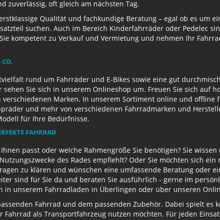
 zuverlässig, oft gleich am nächsten Tag.
 erstklassige Qualität und fachkundige Beratung – egal ob es um 
satzteil suchen. Auch im Bereich Kinderfahrräder oder Pedelec sin
ie kompetent zu Verkauf und Vermietung und nehmen Ihr Fahrrad 
 CO.
ielfalt rund um Fahrräder und E-Bikes sowie eine gut durchmisch
r sehen Sie sich in unserem Onlineshop um. Freuen Sie sich auf 
 verschiedenen Marken. In unserem Sortiment online und offline f
appräder und mehr von verschiedenen Fahrradmarken und Herstell
Modell für Ihre Bedürfnisse.
ERFEKTE FAHRRAD
u Ihnen passt oder welche Rahmengröße Sie benötigen? Sie wissen
e Nutzungszwecke des Rades empfiehlt? Oder Sie möchten sich ein
Fragen zu klären und wünschen eine umfassende Beratung oder ein
eiter sind für Sie da und beraten Sie ausführlich - gerne im persö
ch in unserem Fahrradladen in Überlingen oder über unseren Onli
passenden Fahrrad und dem passenden Zubehör. Dabei spielt es kei
 Ihr Fahrrad als Transportfahrzeug nutzen möchten. Für jeden Eins