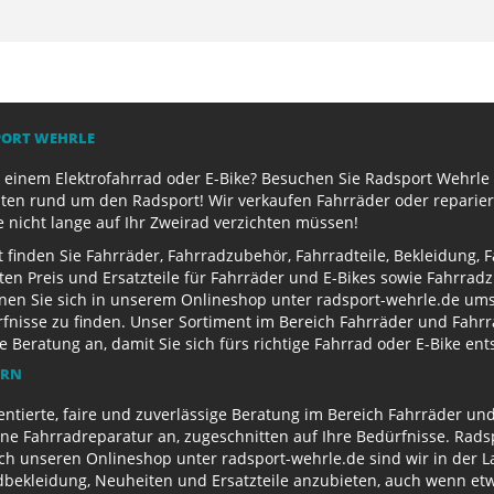
PORT WEHRLE
 einem Elektrofahrrad oder E-Bike? Besuchen Sie Radsport Wehrle 
ten rund um den Radsport! Wir verkaufen Fahrräder oder reparier
e nicht lange auf Ihr Zweirad verzichten müssen!
finden Sie Fahrräder, Fahrradzubehör, Fahrradteile, Bekleidung, 
ten Preis und Ersatzteile für Fahrräder und E-Bikes sowie Fahrr
nen Sie sich in unserem Onlineshop unter radsport-wehrle.de ums
nisse zu finden. Unser Sortiment im Bereich Fahrräder und Fahrra
Beratung an, damit Sie sich fürs richtige Fahrrad oder E-Bike en
ERN
entierte, faire und zuverlässige Beratung im Bereich Fahrräder un
e Fahrradreparatur an, zugeschnitten auf Ihre Bedürfnisse. Radsp
ch unseren Onlineshop unter radsport-wehrle.de sind wir in der La
ekleidung, Neuheiten und Ersatzteile anzubieten, auch wenn etwa