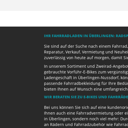
IHR FAHRRADLADEN IN ÜBERLINGEN: RADS
Sie sind auf der Suche nach einem Fahrrad,
Reparatur, Verkauf, Vermietung und Neuhei
zuverlässig von heute auf morgen, damit Si
In unserem Sortiment und Zweirad-Angebot 
gebrauchte Vorführ-E-Bikes zum vergünstig
Ladengeschäft in Überlingen-Nussdorf, kön
passende Fahrradbekleidung für Ihre Bedürf
bieten Ihnen auf Wunsch eine umfangreiche 
WIR BERATEN SIE ZU E-BIKES UND FAHRRÄD
Bei uns können Sie sich auf eine kundenori
Ihnen auch eine Fahrradvermietung oder ein
in Überlingen, sondern noch viel mehr: Dur
an Rädern und Fahrradzubehör wie Fahrradb