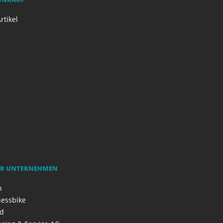
rtikel
R UNTERNEHMEN
h
nessbike
ad