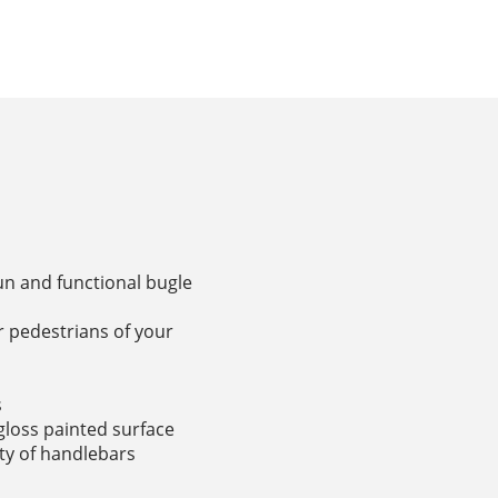
fun and functional bugle
r pedestrians of your
s
 gloss painted surface
iety of handlebars