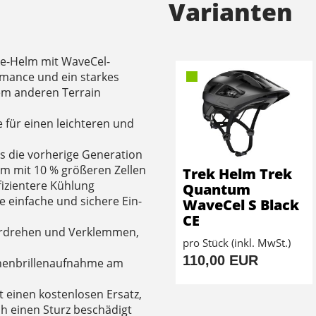
Varianten
ke-Helm mit WaveCel-
rmance und ein starkes
dem anderen Terrain
 für einen leichteren und
ls die vorherige Generation
em mit 10 % größeren Zellen
Trek Helm Trek
izientere Kühlung
Quantum
e einfache und sichere Ein-
WaveCel S Black
CE
Verdrehen und Verklemmen,
pro Stück (inkl. MwSt.)
110,00 EUR
Sonnenbrillenaufnahme am
 einen kostenlosen Ersatz,
h einen Sturz beschädigt