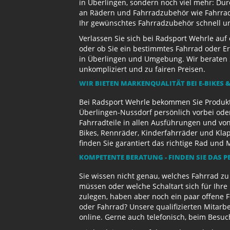
in Überlingen, sondern noch viel mehr: Dur
an Rädern und Fahrradzubehör wie Fahrradb
Ihr gewünschtes Fahrradzubehör schnell und
Verlassen Sie sich bei Radsport Wehrle auf
oder ob Sie ein bestimmtes Fahrrad oder Er
in Überlingen und Umgebung. Wir beraten S
unkompliziert und zu fairen Preisen.
WIR BIETEN MARKENQUALITÄT BEI E-BIKES &
Bei Radsport Wehrle bekommen Sie Produktv
Überlingen-Nussdorf persönlich vorbei ode
Fahrradteile in allen Ausführungen und von
Bikes, Rennräder, Kinderfahrräder und Kl
finden Sie garantiert das richtige Rad und 
KOMPETENTE BERATUNG - FINDEN SIE DAS P
Sie wissen nicht genau, welches Fahrrad z
müssen oder welche Schaltart sich für Ihr
zulegen, haben aber noch ein paar offene 
oder Fahrrad? Unsere qualifizierten Mitarb
online. Gerne auch telefonisch, beim Besu