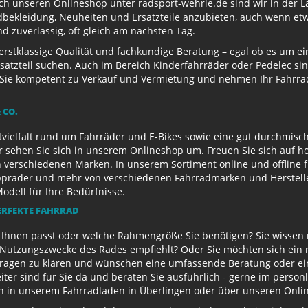
ch unseren Onlineshop unter radsport-wehrle.de sind wir in der La
ekleidung, Neuheiten und Ersatzteile anzubieten, auch wenn etwa
 zuverlässig, oft gleich am nächsten Tag.
 erstklassige Qualität und fachkundige Beratung – egal ob es um 
satzteil suchen. Auch im Bereich Kinderfahrräder oder Pedelec sin
ie kompetent zu Verkauf und Vermietung und nehmen Ihr Fahrrad 
 CO.
ielfalt rund um Fahrräder und E-Bikes sowie eine gut durchmisch
r sehen Sie sich in unserem Onlineshop um. Freuen Sie sich auf 
 verschiedenen Marken. In unserem Sortiment online und offline f
appräder und mehr von verschiedenen Fahrradmarken und Herstell
Modell für Ihre Bedürfnisse.
ERFEKTE FAHRRAD
u Ihnen passt oder welche Rahmengröße Sie benötigen? Sie wissen
e Nutzungszwecke des Rades empfiehlt? Oder Sie möchten sich ein
Fragen zu klären und wünschen eine umfassende Beratung oder ein
eiter sind für Sie da und beraten Sie ausführlich - gerne im persö
ch in unserem Fahrradladen in Überlingen oder über unseren Onli