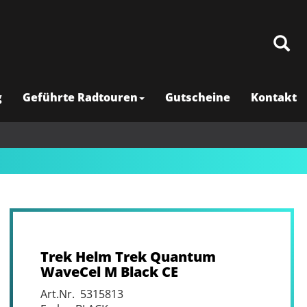
g
Geführte Radtouren
Gutscheine
Kontakt
Trek Helm Trek Quantum
WaveCel M Black CE
Art.Nr. 5315813