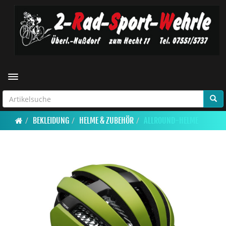
Toggle navigation
BEKLEIDUNG
HELME & ZUBEHÖR
ALLROUND-HELME