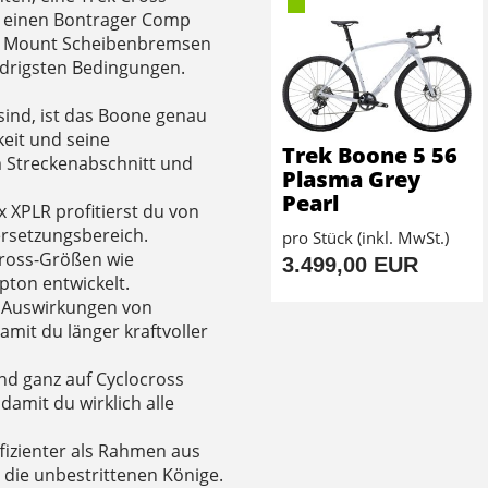
, einen Bontrager Comp
lat Mount Scheibenbremsen
idrigsten Bedingungen.
ind, ist das Boone genau
keit und seine
Trek Boone 5 56
m Streckenabschnitt und
Plasma Grey
Pearl
 XPLR profitierst du von
rsetzungsbereich.
pro Stück (inkl. MwSt.)
cross-Größen wie
3.499,00 EUR
pton entwickelt.
n Auswirkungen von
amit du länger kraftvoller
nd ganz auf Cyclocross
damit du wirklich alle
fizienter als Rahmen aus
 die unbestrittenen Könige.