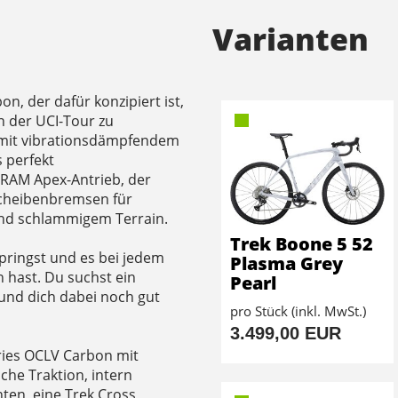
Varianten
n, der dafür konzipiert ist,
n der UCI-Tour zu
 mit vibrationsdämpfendem
s perfekt
SRAM Apex-Antrieb, der
Scheibenbremsen für
nd schlammigem Terrain.
Trek Boone 5 52
ringst und es bei jedem
Plasma Grey
hast. Du suchst ein
Pearl
und dich dabei noch gut
pro Stück (inkl. MwSt.)
3.499,00 EUR
ries OCLV Carbon mit
che Traktion, intern
ten, eine Trek Cross