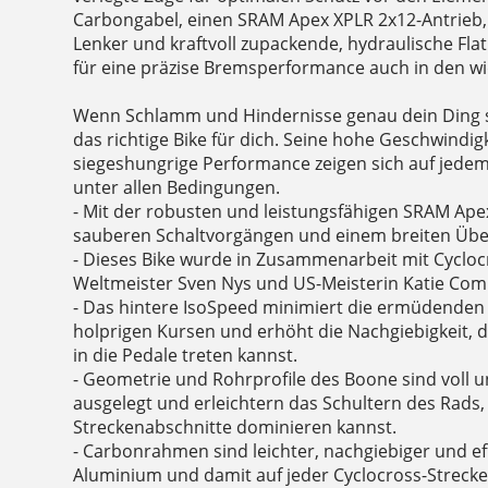
Carbongabel, einen SRAM Apex XPLR 2x12-Antrieb
Lenker und kraftvoll zupackende, hydraulische F
für eine präzise Bremsperformance auch in den w
Wenn Schlamm und Hindernisse genau dein Ding s
das richtige Bike für dich. Seine hohe Geschwindig
siegeshungrige Performance zeigen sich auf jede
unter allen Bedingungen.
- Mit der robusten und leistungsfähigen SRAM Apex
sauberen Schaltvorgängen und einem breiten Übe
- Dieses Bike wurde in Zusammenarbeit mit Cyclo
Weltmeister Sven Nys und US-Meisterin Katie Com
- Das hintere IsoSpeed minimiert die ermüdende
holprigen Kursen und erhöht die Nachgiebigkeit, d
in die Pedale treten kannst.
- Geometrie und Rohrprofile des Boone sind voll u
ausgelegt und erleichtern das Schultern des Rads, 
Streckenabschnitte dominieren kannst.
- Carbonrahmen sind leichter, nachgiebiger und ef
Aluminium und damit auf jeder Cyclocross-Strecke