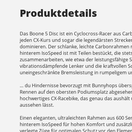
Produktdetails
Das Boone 5 Disc ist ein Cyclocross-Racer aus Carbo
jeden CX-Kurs und sogar die legendärsten Strecke
dominieren. Der schlanke, leichte Carbonrahmen
hinterem IsoSpeed ist mit Teilen bestückt, die stet
zusammenarbeiten, wie etwa der leistungsfähige 
vibrationsdämpfende Lenker und die kraftvollen 
uneingeschränkte Bremsleistung in rumpeligem u
… du Hindernisse bevorzugt mit Bunnyhops übersp
Rennen auf den obersten Podiumsplatz abgesehen 
hochwertiges CX-Racebike, das genau das aushält 
aussehen lässt.
Einen eleganten, ultraleichten Rahmen aus 600 Se
hinterem IsoSpeed für hohen Komfort und zusätzli
verlegte Züge für optimalen Schutz vor den Elemen