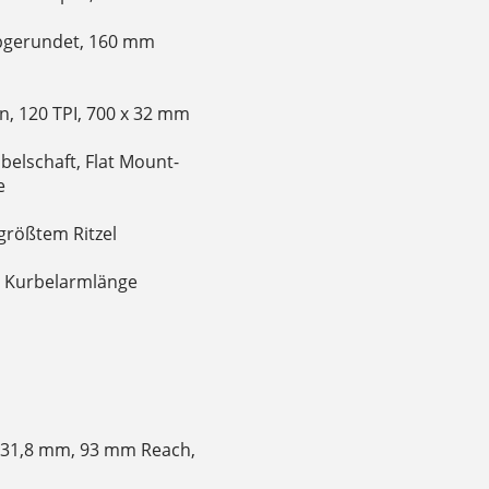
abgerundet, 160 mm
n, 120 TPI, 700 x 32 mm
belschaft, Flat Mount-
e
größtem Ritzel
m Kurbelarmlänge
, 31,8 mm, 93 mm Reach,