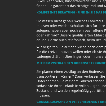
Bikes, Rennräder, Kinderfahrräder und Kl
finden Sie garantiert das richtige Rad und 
KOMPETENTE BERATUNG - FINDEN SIE DAS P
Sie wissen nicht genau, welches Fahrrad z
müssen oder welche Schaltart sich für Ihr
zulegen, haben aber noch ein paar offene 
oder Fahrrad? Unsere qualifizierten Mitarb
online. Gerne auch telefonisch, beim Besu
Wir begleiten Sie auf der Suche nach dem 
für die Freizeit nutzen wollen oder ob Sie
Ladengeschäft in Überlingen oder in unse
MIT DEM ZWEIRAD DEN BODENSEE ERKUND
Sie planen einen Ausflug an den Bodensee 
transportieren können? Dann verlassen Sie 
Unternehmen Sie mit dem Fahrrad schöne T
sodass Sie Ihren Urlaub in vollen Zügen un
Zustand und werden regelmäßig geprüft und 
müssen.
GROSSE AUSWAHL AN VERSCHIEDENEN FAHR