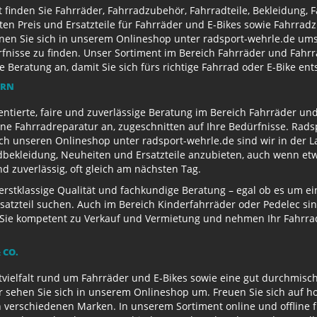
finden Sie Fahrräder, Fahrradzubehör, Fahrradteile, Bekleidung, 
ten Preis und Ersatzteile für Fahrräder und E-Bikes sowie Fahrr
nen Sie sich in unserem Onlineshop unter radsport-wehrle.de ums
nisse zu finden. Unser Sortiment im Bereich Fahrräder und Fahrra
Beratung an, damit Sie sich fürs richtige Fahrrad oder E-Bike en
ERN
entierte, faire und zuverlässige Beratung im Bereich Fahrräder un
e Fahrradreparatur an, zugeschnitten auf Ihre Bedürfnisse. Radsp
ch unseren Onlineshop unter radsport-wehrle.de sind wir in der La
ekleidung, Neuheiten und Ersatzteile anzubieten, auch wenn etwa
 zuverlässig, oft gleich am nächsten Tag.
 erstklassige Qualität und fachkundige Beratung – egal ob es um 
satzteil suchen. Auch im Bereich Kinderfahrräder oder Pedelec sin
ie kompetent zu Verkauf und Vermietung und nehmen Ihr Fahrrad 
 CO.
ielfalt rund um Fahrräder und E-Bikes sowie eine gut durchmisch
r sehen Sie sich in unserem Onlineshop um. Freuen Sie sich auf 
 verschiedenen Marken. In unserem Sortiment online und offline f