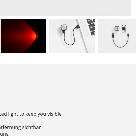
ced light to keep you visible
ntfernung sichtbar
htung