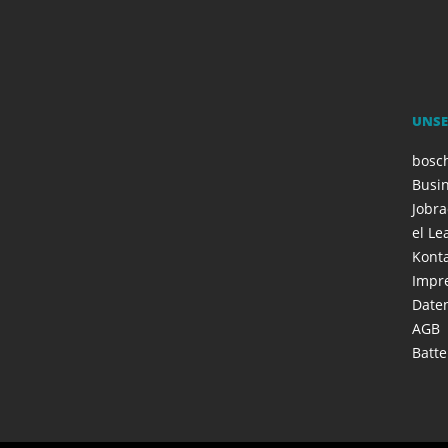
UNSE
bosc
Busi
Jobr
el Le
Kont
Impr
Date
AGB
Batte