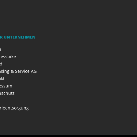
R UNTERNEHMEN
h
nessbike
ad
asing & Service AG
akt
essum
nschutz
rieentsorgung