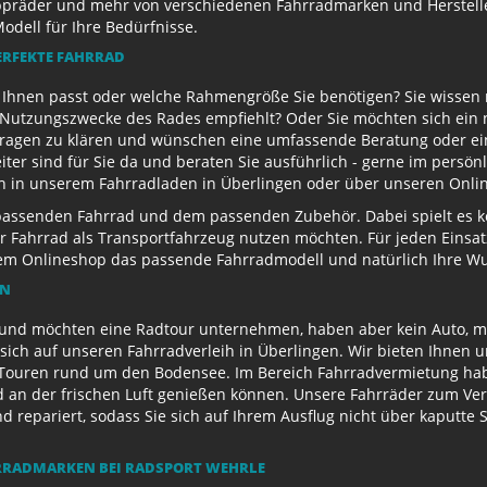
appräder und mehr von verschiedenen Fahrradmarken und Herstell
Modell für Ihre Bedürfnisse.
ERFEKTE FAHRRAD
u Ihnen passt oder welche Rahmengröße Sie benötigen? Sie wissen
e Nutzungszwecke des Rades empfiehlt? Oder Sie möchten sich ein
Fragen zu klären und wünschen eine umfassende Beratung oder ein
eiter sind für Sie da und beraten Sie ausführlich - gerne im persö
ch in unserem Fahrradladen in Überlingen oder über unseren Onli
passenden Fahrrad und dem passenden Zubehör. Dabei spielt es kei
 Ihr Fahrrad als Transportfahrzeug nutzen möchten. Für jeden Eins
rem Onlineshop das passende Fahrradmodell und natürlich Ihre 
EN
und möchten eine Radtour unternehmen, haben aber kein Auto, mi
sich auf unseren Fahrradverleih in Überlingen. Wir bieten Ihnen 
ouren rund um den Bodensee. Im Bereich Fahrradvermietung habe
d an der frischen Luft genießen können. Unsere Fahrräder zum Ver
repariert, sodass Sie sich auf Ihrem Ausflug nicht über kaputte 
RADMARKEN BEI RADSPORT WEHRLE