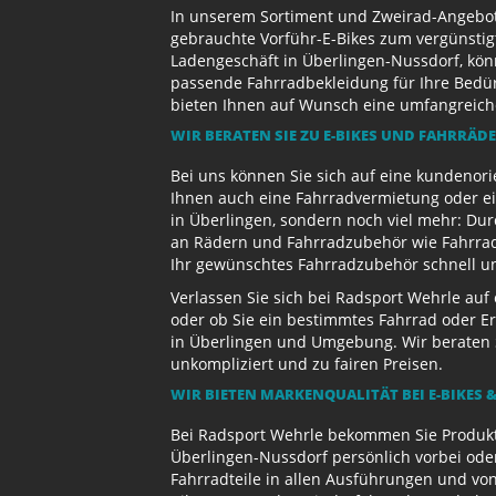
In unserem Sortiment und Zweirad-Angebot 
gebrauchte Vorführ-E-Bikes zum vergünstig
Ladengeschäft in Überlingen-Nussdorf, kön
passende Fahrradbekleidung für Ihre Bedürf
bieten Ihnen auf Wunsch eine umfangreiche 
WIR BERATEN SIE ZU E-BIKES UND FAHRRÄD
Bei uns können Sie sich auf eine kundenori
Ihnen auch eine Fahrradvermietung oder ein
in Überlingen, sondern noch viel mehr: Dur
an Rädern und Fahrradzubehör wie Fahrradb
Ihr gewünschtes Fahrradzubehör schnell und
Verlassen Sie sich bei Radsport Wehrle auf
oder ob Sie ein bestimmtes Fahrrad oder Er
in Überlingen und Umgebung. Wir beraten S
unkompliziert und zu fairen Preisen.
WIR BIETEN MARKENQUALITÄT BEI E-BIKES &
Bei Radsport Wehrle bekommen Sie Produktv
Überlingen-Nussdorf persönlich vorbei ode
Fahrradteile in allen Ausführungen und von