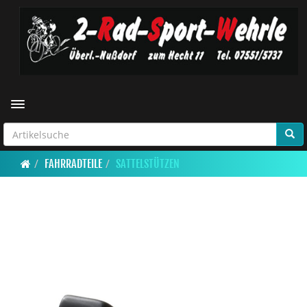
Toggle navigation
FAHRRADTEILE
SATTELSTÜTZEN