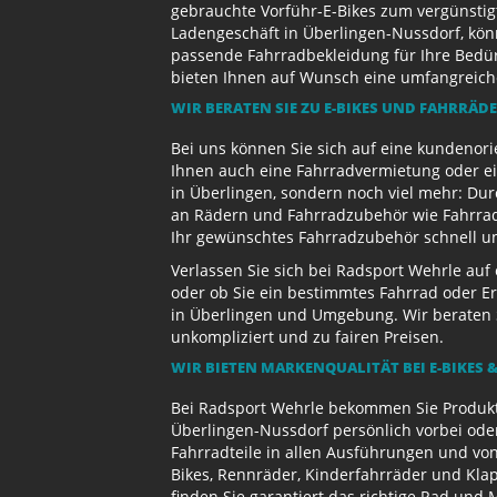
gebrauchte Vorführ-E-Bikes zum vergünstig
Ladengeschäft in Überlingen-Nussdorf, kön
passende Fahrradbekleidung für Ihre Bedürf
bieten Ihnen auf Wunsch eine umfangreiche 
WIR BERATEN SIE ZU E-BIKES UND FAHRRÄD
Bei uns können Sie sich auf eine kundenori
Ihnen auch eine Fahrradvermietung oder ein
in Überlingen, sondern noch viel mehr: Dur
an Rädern und Fahrradzubehör wie Fahrradb
Ihr gewünschtes Fahrradzubehör schnell und
Verlassen Sie sich bei Radsport Wehrle auf
oder ob Sie ein bestimmtes Fahrrad oder Er
in Überlingen und Umgebung. Wir beraten S
unkompliziert und zu fairen Preisen.
WIR BIETEN MARKENQUALITÄT BEI E-BIKES &
Bei Radsport Wehrle bekommen Sie Produktv
Überlingen-Nussdorf persönlich vorbei ode
Fahrradteile in allen Ausführungen und von
Bikes, Rennräder, Kinderfahrräder und Kl
finden Sie garantiert das richtige Rad und 