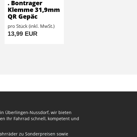
. Bontrager
Klemme 31,9mm
QR Gepäc
pro Stück (inkl. MwSt.)
13,99 EUR
in Überlingen-Nussdorf, wir bieten
en Ihr Fahrrad schnell, kompetent und
Fahrräder zu Sonderpreisen sowie