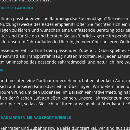
ERFEKTE FAHRRAD
u Ihnen passt oder welche Rahmengröße Sie benötigen? Sie wissen
e Nutzungszwecke des Rades empfiehlt? Oder Sie möchten sich ein
Fragen zu klären und wünschen eine umfassende Beratung oder ein
eiter sind für Sie da und beraten Sie ausführlich - gerne im persö
ch in unserem Fahrradladen in Überlingen oder über unseren Onli
passenden Fahrrad und dem passenden Zubehör. Dabei spielt es kei
 Ihr Fahrrad als Transportfahrzeug nutzen möchten. Für jeden Eins
rem Onlineshop das passende Fahrradmodell und natürlich Ihre 
EN
und möchten eine Radtour unternehmen, haben aber kein Auto, mi
sich auf unseren Fahrradverleih in Überlingen. Wir bieten Ihnen 
ouren rund um den Bodensee. Im Bereich Fahrradvermietung habe
d an der frischen Luft genießen können. Unsere Fahrräder zum Ver
repariert, sodass Sie sich auf Ihrem Ausflug nicht über kaputte 
RADMARKEN BEI RADSPORT WEHRLE
 Fahrräder und Zubehör sowie Bekleidungsartikel. Wir sind gut au