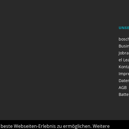
UNSE
bosc
Busi
Jobr
el Le
Kont
Impr
Date
AGB
Batte
s beste Webseiten-Erlebnis zu ermöglichen. Weitere