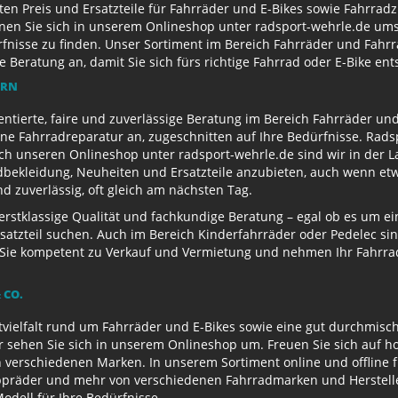
ten Preis und Ersatzteile für Fahrräder und E-Bikes sowie Fahrr
nen Sie sich in unserem Onlineshop unter radsport-wehrle.de ums
nisse zu finden. Unser Sortiment im Bereich Fahrräder und Fahrra
Beratung an, damit Sie sich fürs richtige Fahrrad oder E-Bike en
ERN
entierte, faire und zuverlässige Beratung im Bereich Fahrräder un
e Fahrradreparatur an, zugeschnitten auf Ihre Bedürfnisse. Radsp
ch unseren Onlineshop unter radsport-wehrle.de sind wir in der La
ekleidung, Neuheiten und Ersatzteile anzubieten, auch wenn etwa
 zuverlässig, oft gleich am nächsten Tag.
 erstklassige Qualität und fachkundige Beratung – egal ob es um 
satzteil suchen. Auch im Bereich Kinderfahrräder oder Pedelec sin
ie kompetent zu Verkauf und Vermietung und nehmen Ihr Fahrrad 
 CO.
ielfalt rund um Fahrräder und E-Bikes sowie eine gut durchmisch
r sehen Sie sich in unserem Onlineshop um. Freuen Sie sich auf 
 verschiedenen Marken. In unserem Sortiment online und offline f
appräder und mehr von verschiedenen Fahrradmarken und Herstell
Modell für Ihre Bedürfnisse.