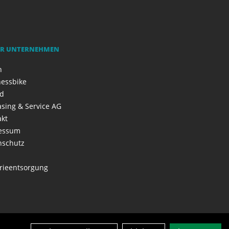
R UNTERNEHMEN
h
nessbike
ad
asing & Service AG
akt
essum
nschutz
rieentsorgung