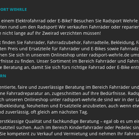
PORT WEHRLE
 einem Elektrofahrrad oder E-Bike? Besuchen Sie Radsport Wehrle 
ten rund um den Radsport! Wir verkaufen Fahrräder oder reparier
e nicht lange auf Ihr Zweirad verzichten müssen!
finden Sie Fahrräder, Fahrradzubehör, Fahrradteile, Bekleidung, 
ten Preis und Ersatzteile für Fahrräder und E-Bikes sowie Fahrr
nen Sie sich in unserem Onlineshop unter radsport-wehrle.de ums
nisse zu finden. Unser Sortiment im Bereich Fahrräder und Fahrra
Beratung an, damit Sie sich fürs richtige Fahrrad oder E-Bike en
ERN
entierte, faire und zuverlässige Beratung im Bereich Fahrräder un
e Fahrradreparatur an, zugeschnitten auf Ihre Bedürfnisse. Radsp
ch unseren Onlineshop unter radsport-wehrle.de sind wir in der La
ekleidung, Neuheiten und Ersatzteile anzubieten, auch wenn etwa
 zuverlässig, oft gleich am nächsten Tag.
 erstklassige Qualität und fachkundige Beratung – egal ob es um 
satzteil suchen. Auch im Bereich Kinderfahrräder oder Pedelec sin
ie kompetent zu Verkauf und Vermietung und nehmen Ihr Fahrrad 