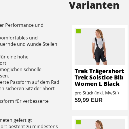
Varianten
der Performance und
 komfortables und
heuernde und wunde Stellen
für eine hohe
ort
rmöglichen schnelle
Trek Trägershort
sen.
Trek Solstice Bib
mierte Passform auf dem Rad
Women L Black
n sicheren Sitz der Short
pro Stück (inkl. MwSt.)
59,99 EUR
ssform für verbesserte
neten gefertigt
ort besteht zu mindestens