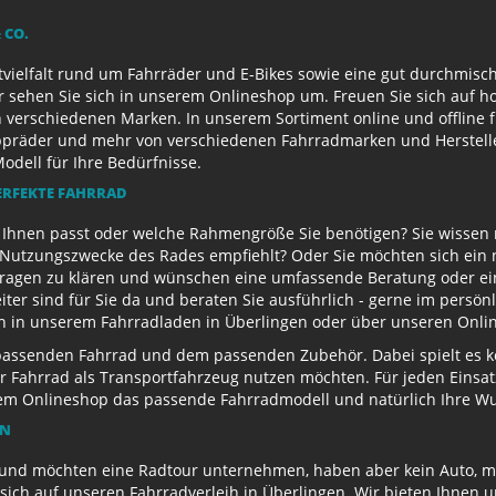
 CO.
ielfalt rund um Fahrräder und E-Bikes sowie eine gut durchmisch
r sehen Sie sich in unserem Onlineshop um. Freuen Sie sich auf 
 verschiedenen Marken. In unserem Sortiment online und offline f
appräder und mehr von verschiedenen Fahrradmarken und Herstell
Modell für Ihre Bedürfnisse.
ERFEKTE FAHRRAD
u Ihnen passt oder welche Rahmengröße Sie benötigen? Sie wissen
e Nutzungszwecke des Rades empfiehlt? Oder Sie möchten sich ein
Fragen zu klären und wünschen eine umfassende Beratung oder ein
eiter sind für Sie da und beraten Sie ausführlich - gerne im persö
ch in unserem Fahrradladen in Überlingen oder über unseren Onli
passenden Fahrrad und dem passenden Zubehör. Dabei spielt es kei
 Ihr Fahrrad als Transportfahrzeug nutzen möchten. Für jeden Eins
rem Onlineshop das passende Fahrradmodell und natürlich Ihre 
EN
und möchten eine Radtour unternehmen, haben aber kein Auto, mi
sich auf unseren Fahrradverleih in Überlingen. Wir bieten Ihnen 