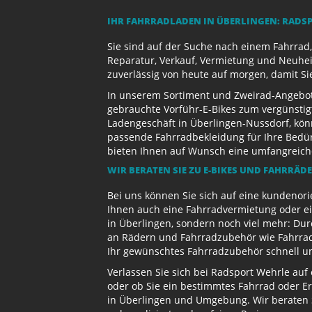
IHR FAHRRADLADEN IN ÜBERLINGEN: RADS
Sie sind auf der Suche nach einem Fahrrad,
Reparatur, Verkauf, Vermietung und Neuhei
zuverlässig von heute auf morgen, damit Si
In unserem Sortiment und Zweirad-Angebot 
gebrauchte Vorführ-E-Bikes zum vergünstig
Ladengeschäft in Überlingen-Nussdorf, kön
passende Fahrradbekleidung für Ihre Bedürf
bieten Ihnen auf Wunsch eine umfangreiche 
WIR BERATEN SIE ZU E-BIKES UND FAHRRÄD
Bei uns können Sie sich auf eine kundenori
Ihnen auch eine Fahrradvermietung oder ein
in Überlingen, sondern noch viel mehr: Dur
an Rädern und Fahrradzubehör wie Fahrradb
Ihr gewünschtes Fahrradzubehör schnell und
Verlassen Sie sich bei Radsport Wehrle auf
oder ob Sie ein bestimmtes Fahrrad oder Er
in Überlingen und Umgebung. Wir beraten S