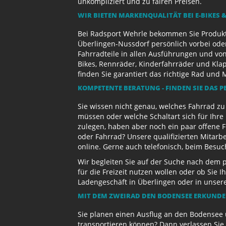
unkompliziert und zu fairen Preisen.
WIR BIETEN MARKENQUALITÄT BEI E-BIKES &
Bei Radsport Wehrle bekommen Sie Produktv
Überlingen-Nussdorf persönlich vorbei ode
Fahrradteile in allen Ausführungen und von
Bikes, Rennräder, Kinderfahrräder und Kl
finden Sie garantiert das richtige Rad und 
KOMPETENTE BERATUNG - FINDEN SIE DAS P
Sie wissen nicht genau, welches Fahrrad z
müssen oder welche Schaltart sich für Ihr
zulegen, haben aber noch ein paar offene 
oder Fahrrad? Unsere qualifizierten Mitarb
online. Gerne auch telefonisch, beim Besu
Wir begleiten Sie auf der Suche nach dem 
für die Freizeit nutzen wollen oder ob Sie
Ladengeschäft in Überlingen oder in unse
MIT DEM ZWEIRAD DEN BODENSEE ERKUND
Sie planen einen Ausflug an den Bodensee 
transportieren können? Dann verlassen Sie 