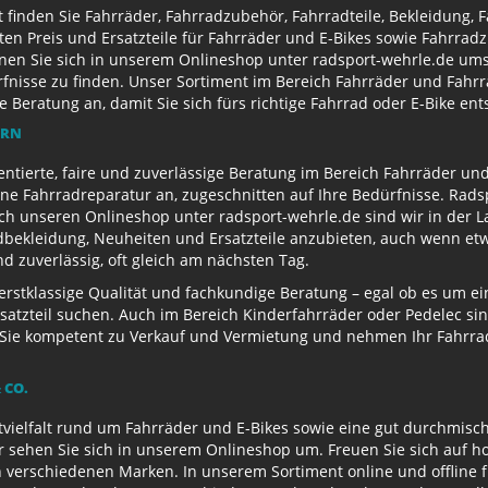
finden Sie Fahrräder, Fahrradzubehör, Fahrradteile, Bekleidung, 
ten Preis und Ersatzteile für Fahrräder und E-Bikes sowie Fahrr
nen Sie sich in unserem Onlineshop unter radsport-wehrle.de ums
nisse zu finden. Unser Sortiment im Bereich Fahrräder und Fahrra
Beratung an, damit Sie sich fürs richtige Fahrrad oder E-Bike en
ERN
entierte, faire und zuverlässige Beratung im Bereich Fahrräder un
e Fahrradreparatur an, zugeschnitten auf Ihre Bedürfnisse. Radsp
ch unseren Onlineshop unter radsport-wehrle.de sind wir in der La
ekleidung, Neuheiten und Ersatzteile anzubieten, auch wenn etwa
 zuverlässig, oft gleich am nächsten Tag.
 erstklassige Qualität und fachkundige Beratung – egal ob es um 
satzteil suchen. Auch im Bereich Kinderfahrräder oder Pedelec sin
ie kompetent zu Verkauf und Vermietung und nehmen Ihr Fahrrad 
 CO.
ielfalt rund um Fahrräder und E-Bikes sowie eine gut durchmisch
r sehen Sie sich in unserem Onlineshop um. Freuen Sie sich auf 
 verschiedenen Marken. In unserem Sortiment online und offline f