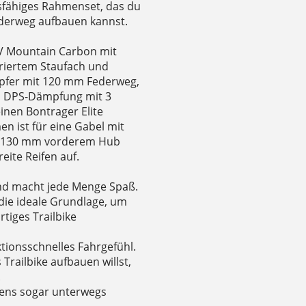
sfähiges Rahmenset, das du
ederweg aufbauen kannst.
LV Mountain Carbon mit
griertem Staufach und
mpfer mit 120 mm Federweg,
d DPS-Dämpfung mit 3
inen Bontrager Elite
 ist für eine Gabel mit
zu 130 mm vorderem Hub
ite Reifen auf.
und macht jede Menge Spaß.
ie ideale Grundlage, um
rtiges Trailbike
ktionsschnelles Fahrgefühl.
 Trailbike aufbauen willst,
.
mens sogar unterwegs