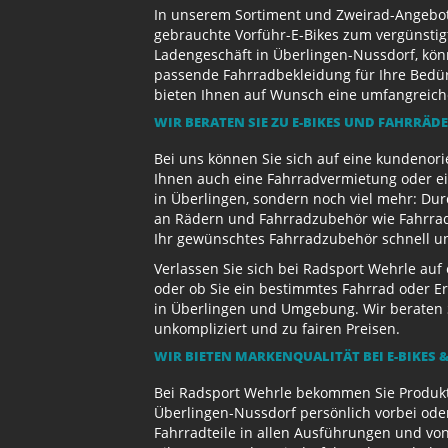
In unserem Sortiment und Zweirad-Angebot 
gebrauchte Vorführ-E-Bikes zum vergünstig
Ladengeschäft in Überlingen-Nussdorf, kön
passende Fahrradbekleidung für Ihre Bedürf
bieten Ihnen auf Wunsch eine umfangreiche 
WIR BERATEN SIE ZU E-BIKES UND FAHRRÄD
Bei uns können Sie sich auf eine kundenori
Ihnen auch eine Fahrradvermietung oder ein
in Überlingen, sondern noch viel mehr: Dur
an Rädern und Fahrradzubehör wie Fahrradb
Ihr gewünschtes Fahrradzubehör schnell und
Verlassen Sie sich bei Radsport Wehrle auf
oder ob Sie ein bestimmtes Fahrrad oder Er
in Überlingen und Umgebung. Wir beraten S
unkompliziert und zu fairen Preisen.
WIR BIETEN MARKENQUALITÄT BEI E-BIKES &
Bei Radsport Wehrle bekommen Sie Produktv
Überlingen-Nussdorf persönlich vorbei ode
Fahrradteile in allen Ausführungen und von