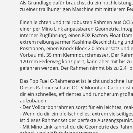
Als Grundlage dafür brauchst du ein hochleistung
zu einer trailhungrigen Maschine mit mittlerem F
Einen leichten und trailrobusten Rahmen aus OC
einer per Mino Link anpassbaren Geometrie, inte
interner Zugführung, einen FOX Factory Float Dä
extrem reibungsarmer Kashima-Beschichtung un
Positionen, einen Knock Block 2.0 Steuersatz und e
Vorbau mit 35 mm Klemmdurchmesser. Der Rahmen
120 mm Federweg konzipiert, kann aber mit bis 
gefahren werden. Der Rahmen nimmt bis zu 2,4" bre
Das Top Fuel C-Rahmenset ist leicht und schnell 
Dieses Rahmenset aus OCLV Mountain Carbon ist d
dir ein schnelles, effizientes und rundherum großa
aufzubauen.
- Der Vollcarbonrahmen sorgt für ein leichtes, rea
- Wenn du dir ein pfeilschnelles, extrem vielseitiges
ist dieses Rahmenset der perfekte Ausgangspunkt
- Mit Mino Link kannst du die Geometrie des Rah