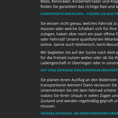
Bikes, Rennräder, Kinderfahrräder und Kl
finden Sie garantiert das richtige Rad und 
KOMPETENTE BERATUNG - FINDEN SIE DAS P
Sie wissen nicht genau, welches Fahrrad z
müssen oder welche Schaltart sich für Ihr
zulegen, haben aber noch ein paar offene 
oder Fahrrad? Unsere qualifizierten Mitarb
online. Gerne auch telefonisch, beim Besu
Wir begleiten Sie auf der Suche nach dem 
für die Freizeit nutzen wollen oder ob Sie
Ladengeschäft in Überlingen oder in unse
MIT DEM ZWEIRAD DEN BODENSEE ERKUND
Sie planen einen Ausflug an den Bodensee 
transportieren können? Dann verlassen Sie 
Unternehmen Sie mit dem Fahrrad schöne T
sodass Sie Ihren Urlaub in vollen Zügen un
Zustand und werden regelmäßig geprüft und 
müssen.
GROSSE AUSWAHL AN VERSCHIEDENEN FAHR