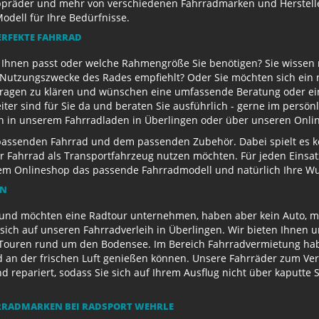
appräder und mehr von verschiedenen Fahrradmarken und Herstell
Modell für Ihre Bedürfnisse.
ERFEKTE FAHRRAD
u Ihnen passt oder welche Rahmengröße Sie benötigen? Sie wissen
e Nutzungszwecke des Rades empfiehlt? Oder Sie möchten sich ein
Fragen zu klären und wünschen eine umfassende Beratung oder ein
eiter sind für Sie da und beraten Sie ausführlich - gerne im persö
ch in unserem Fahrradladen in Überlingen oder über unseren Onli
passenden Fahrrad und dem passenden Zubehör. Dabei spielt es kei
 Ihr Fahrrad als Transportfahrzeug nutzen möchten. Für jeden Eins
rem Onlineshop das passende Fahrradmodell und natürlich Ihre 
EN
und möchten eine Radtour unternehmen, haben aber kein Auto, mi
sich auf unseren Fahrradverleih in Überlingen. Wir bieten Ihnen 
ouren rund um den Bodensee. Im Bereich Fahrradvermietung habe
d an der frischen Luft genießen können. Unsere Fahrräder zum Ver
repariert, sodass Sie sich auf Ihrem Ausflug nicht über kaputte 
RADMARKEN BEI RADSPORT WEHRLE