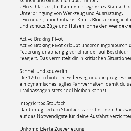
schnell und einfach feinabstimmen.
- Ein schlankes, im Rahmen integriertes Staufach e
Unterbringung von Werkzeug und Ausrüstung.
- Ein neuer, abnehmbarer Knock Block ermöglicht
und schützt Züge und Hülsen, ohne den Wendekre
Active Braking Pivot
Active Braking Pivot erlaubt unseren Ingenieuren 
Federung unabhängig voneinander auf Beschleuni
reagiert. Das vermittelt dir in kritischen Situatio
Schnell und souverän
Die 120 mm hinterer Federweg und die progressive
ein dynamisches, agiles Fahrverhalten, damit du s
Trailpassagen stets cool bleiben kannst.
Integriertes Staufach
Dank integriertem Staufach kannst du den Rucksa
auf das Notwendigste für deine Ausfahrt verzicht
Unkomplizierte Zugverlegung