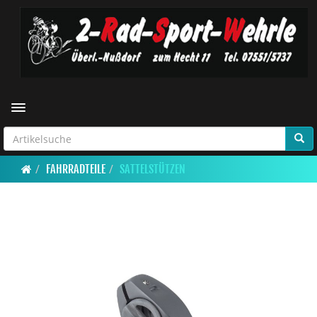
Toggle navigation
FAHRRADTEILE
SATTELSTÜTZEN