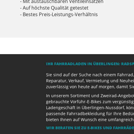
- Mit austauschbaren Ventileinsätzen
- Auf höchste Qualität getestet
- Bestes Preis-Leistungs-Verhältnis
IHR FAHRRADLADEN IN ÜBERLINGEN: RADS
Sie sind auf der Suche nach einem Fahrrad,
Reparatur, Verkauf, Vermietung und Neuhei
zuverlässig von heute auf morgen, damit Si
In unserem Sortiment und Zweirad-Angebot 
gebrauchte Vorführ-E-Bikes zum vergünstig
Ladengeschäft in Überlingen-Nussdorf, kön
passende Fahrradbekleidung für Ihre Bedürf
bieten Ihnen auf Wunsch eine umfangreiche 
WIR BERATEN SIE ZU E-BIKES UND FAHRRÄD