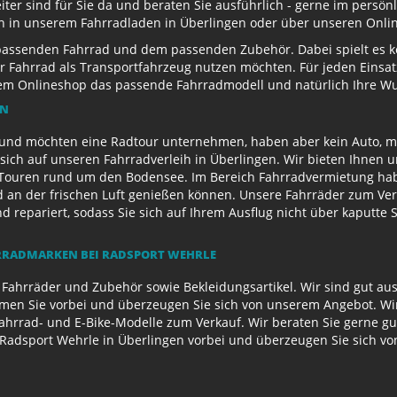
eiter sind für Sie da und beraten Sie ausführlich - gerne im persö
ch in unserem Fahrradladen in Überlingen oder über unseren Onli
passenden Fahrrad und dem passenden Zubehör. Dabei spielt es kei
 Ihr Fahrrad als Transportfahrzeug nutzen möchten. Für jeden Eins
rem Onlineshop das passende Fahrradmodell und natürlich Ihre 
EN
und möchten eine Radtour unternehmen, haben aber kein Auto, mi
sich auf unseren Fahrradverleih in Überlingen. Wir bieten Ihnen 
ouren rund um den Bodensee. Im Bereich Fahrradvermietung habe
d an der frischen Luft genießen können. Unsere Fahrräder zum Ver
repariert, sodass Sie sich auf Ihrem Ausflug nicht über kaputte 
RADMARKEN BEI RADSPORT WEHRLE
 Fahrräder und Zubehör sowie Bekleidungsartikel. Wir sind gut au
n Sie vorbei und überzeugen Sie sich von unserem Angebot. Wir 
Fahrrad- und E-Bike-Modelle zum Verkauf. Wir beraten Sie gerne g
Radsport Wehrle in Überlingen vorbei und überzeugen Sie sich v