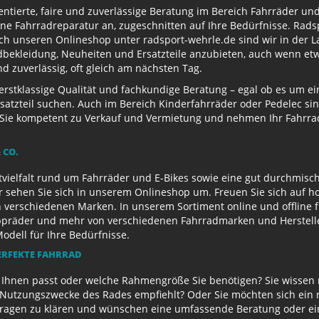
entierte, faire und zuverlässige Beratung im Bereich Fahrräder un
e Fahrradreparatur an, zugeschnitten auf Ihre Bedürfnisse. Radsp
ch unseren Onlineshop unter radsport-wehrle.de sind wir in der La
ekleidung, Neuheiten und Ersatzteile anzubieten, auch wenn etwa
 zuverlässig, oft gleich am nächsten Tag.
 erstklassige Qualität und fachkundige Beratung – egal ob es um 
satzteil suchen. Auch im Bereich Kinderfahrräder oder Pedelec sin
ie kompetent zu Verkauf und Vermietung und nehmen Ihr Fahrrad 
 CO.
ielfalt rund um Fahrräder und E-Bikes sowie eine gut durchmisch
r sehen Sie sich in unserem Onlineshop um. Freuen Sie sich auf 
 verschiedenen Marken. In unserem Sortiment online und offline f
appräder und mehr von verschiedenen Fahrradmarken und Herstell
Modell für Ihre Bedürfnisse.
ERFEKTE FAHRRAD
u Ihnen passt oder welche Rahmengröße Sie benötigen? Sie wissen
e Nutzungszwecke des Rades empfiehlt? Oder Sie möchten sich ein
Fragen zu klären und wünschen eine umfassende Beratung oder ein