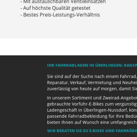
- Mit austauschbaren Ventileinsätzen
- Auf höchste Qualität getestet
- Bestes Preis-Leistungs-Verhältnis
IHR FAHRRADLADEN IN ÜBERLINGEN: RADS
Sie sind auf der Suche nach einem Fahrrad,
Reparatur, Verkauf, Vermietung und Neuhei
zuverlässig von heute auf morgen, damit Si
In unserem Sortiment und Zweirad-Angebot 
gebrauchte Vorführ-E-Bikes zum vergünstig
Ladengeschäft in Überlingen-Nussdorf, kön
passende Fahrradbekleidung für Ihre Bedürf
bieten Ihnen auf Wunsch eine umfangreiche 
WIR BERATEN SIE ZU E-BIKES UND FAHRRÄD