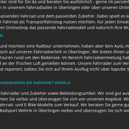
eiter sind für Sie da und beraten Sie ausführlich - gerne im persö
ch in unserem Fahrradladen in Überlingen oder über unseren Onli
passenden Fahrrad und dem passenden Zubehör. Dabei spielt es kei
 Ihr Fahrrad als Transportfahrzeug nutzen möchten. Für jeden Eins
rem Onlineshop das passende Fahrradmodell und natürlich Ihre 
EN
und möchten eine Radtour unternehmen, haben aber kein Auto, mi
sich auf unseren Fahrradverleih in Überlingen. Wir bieten Ihnen 
ouren rund um den Bodensee. Im Bereich Fahrradvermietung habe
d an der frischen Luft genießen können. Unsere Fahrräder zum Ver
repariert, sodass Sie sich auf Ihrem Ausflug nicht über kaputte 
RADMARKEN BEI RADSPORT WEHRLE
 Fahrräder und Zubehör sowie Bekleidungsartikel. Wir sind gut au
n Sie vorbei und überzeugen Sie sich von unserem Angebot. Wir 
Fahrrad- und E-Bike-Modelle zum Verkauf. Wir beraten Sie gerne g
Radsport Wehrle in Überlingen vorbei und überzeugen Sie sich v