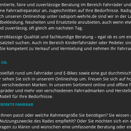
entierte, faire und zuverlässige Beratung im Bereich Fahrräder un
e Fahrradreparatur an, zugeschnitten auf Ihre Bedürfnisse. Radsp
ch unseren Onlineshop unter radsport-wehrle.de sind wir in der La
ekleidung, Neuheiten und Ersatzteile anzubieten, auch wenn etwa
 zuverlässig, oft gleich am nächsten Tag.
 erstklassige Qualität und fachkundige Beratung – egal ob es um 
satzteil suchen. Auch im Bereich Kinderfahrräder oder Pedelec sin
ie kompetent zu Verkauf und Vermietung und nehmen Ihr Fahrrad 
 CO.
ielfalt rund um Fahrräder und E-Bikes sowie eine gut durchmisch
r sehen Sie sich in unserem Onlineshop um. Freuen Sie sich auf 
 verschiedenen Marken. In unserem Sortiment online und offline f
appräder und mehr von verschiedenen Fahrradmarken und Herstell
Modell für Ihre Bedürfnisse.
ERFEKTE FAHRRAD
u Ihnen passt oder welche Rahmengröße Sie benötigen? Sie wissen
e Nutzungszwecke des Rades empfiehlt? Oder Sie möchten sich ein
Fragen zu klären und wünschen eine umfassende Beratung oder ein