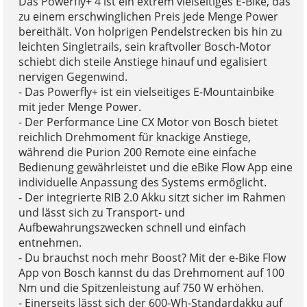
Das Powerfly+ 4 ist ein extrem vielseitiges E-Bike, das
zu einem erschwinglichen Preis jede Menge Power
bereithält. Von holprigen Pendelstrecken bis hin zu
leichten Singletrails, sein kraftvoller Bosch-Motor
schiebt dich steile Anstiege hinauf und egalisiert
nervigen Gegenwind.
- Das Powerfly+ ist ein vielseitiges E-Mountainbike
mit jeder Menge Power.
- Der Performance Line CX Motor von Bosch bietet
reichlich Drehmoment für knackige Anstiege,
während die Purion 200 Remote eine einfache
Bedienung gewährleistet und die eBike Flow App eine
individuelle Anpassung des Systems ermöglicht.
- Der integrierte RIB 2.0 Akku sitzt sicher im Rahmen
und lässt sich zu Transport- und
Aufbewahrungszwecken schnell und einfach
entnehmen.
- Du brauchst noch mehr Boost? Mit der e-Bike Flow
App von Bosch kannst du das Drehmoment auf 100
Nm und die Spitzenleistung auf 750 W erhöhen.
- Einerseits lässt sich der 600-Wh-Standardakku auf