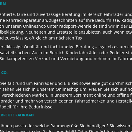
ERN
entierte, faire und zuverlässige Beratung im Bereich Fahrräder un
e Fahrradreparatur an, zugeschnitten auf Ihre Bedürfnisse. Radsp
ch unseren Onlineshop unter radsport-wehrle.de sind wir in der La
ekleidung, Neuheiten und Ersatzteile anzubieten, auch wenn etwa
 zuverlässig, oft gleich am nächsten Tag.
 erstklassige Qualität und fachkundige Beratung – egal ob es um 
satzteil suchen. Auch im Bereich Kinderfahrräder oder Pedelec sin
ie kompetent zu Verkauf und Vermietung und nehmen Ihr Fahrrad 
 CO.
ielfalt rund um Fahrräder und E-Bikes sowie eine gut durchmisch
r sehen Sie sich in unserem Onlineshop um. Freuen Sie sich auf 
 verschiedenen Marken. In unserem Sortiment online und offline f
appräder und mehr von verschiedenen Fahrradmarken und Herstell
Modell für Ihre Bedürfnisse.
ERFEKTE FAHRRAD
u Ihnen passt oder welche Rahmengröße Sie benötigen? Sie wissen
e Nutzungszwecke des Rades empfiehlt? Oder Sie möchten sich ein