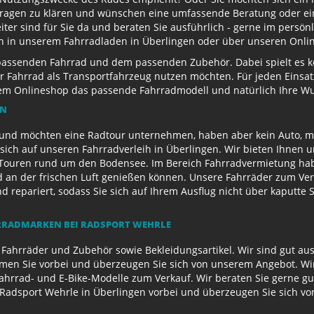
Fragen zu klären und wünschen eine umfassende Beratung oder ein
eiter sind für Sie da und beraten Sie ausführlich - gerne im persö
ch in unserem Fahrradladen in Überlingen oder über unseren Onli
passenden Fahrrad und dem passenden Zubehör. Dabei spielt es kei
 Ihr Fahrrad als Transportfahrzeug nutzen möchten. Für jeden Eins
rem Onlineshop das passende Fahrradmodell und natürlich Ihre 
EN
und möchten eine Radtour unternehmen, haben aber kein Auto, mi
sich auf unseren Fahrradverleih in Überlingen. Wir bieten Ihnen 
ouren rund um den Bodensee. Im Bereich Fahrradvermietung habe
d an der frischen Luft genießen können. Unsere Fahrräder zum Ver
repariert, sodass Sie sich auf Ihrem Ausflug nicht über kaputte 
RADMARKEN BEI RADSPORT WEHRLE
 Fahrräder und Zubehör sowie Bekleidungsartikel. Wir sind gut au
n Sie vorbei und überzeugen Sie sich von unserem Angebot. Wir 
Fahrrad- und E-Bike-Modelle zum Verkauf. Wir beraten Sie gerne g
Radsport Wehrle in Überlingen vorbei und überzeugen Sie sich v