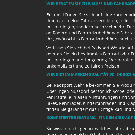
WIR BERATEN SIE ZU E-BIKES UND FAHRRÄD
Bei uns können Sie sich auf eine kundenori
Ihnen auch eine Fahrradvermietung oder ein
in Überlingen, sondern noch viel mehr: Dur
an Rädern und Fahrradzubehör wie Fahrradb
Ihr gewünschtes Fahrradzubehör schnell und
Verlassen Sie sich bei Radsport Wehrle auf
oder ob Sie ein bestimmtes Fahrrad oder Er
in Überlingen und Umgebung. Wir beraten S
unkompliziert und zu fairen Preisen.
WIR BIETEN MARKENQUALITÄT BEI E-BIKES &
Bei Radsport Wehrle bekommen Sie Produktv
Überlingen-Nussdorf persönlich vorbei ode
Fahrradteile in allen Ausführungen und von
Bikes, Rennräder, Kinderfahrräder und Kl
finden Sie garantiert das richtige Rad und 
KOMPETENTE BERATUNG - FINDEN SIE DAS P
Sie wissen nicht genau, welches Fahrrad z
müssen oder welche Schaltart sich für Ihr