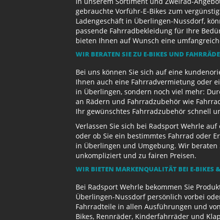
In unserem Sortiment und Zweirad-Angebot 
gebrauchte Vorführ-E-Bikes zum vergünstig
Ladengeschäft in Überlingen-Nussdorf, kön
passende Fahrradbekleidung für Ihre Bedürf
bieten Ihnen auf Wunsch eine umfangreiche 
WIR BERATEN SIE ZU E-BIKES UND FAHRRÄD
Bei uns können Sie sich auf eine kundenori
Ihnen auch eine Fahrradvermietung oder ein
in Überlingen, sondern noch viel mehr: Dur
an Rädern und Fahrradzubehör wie Fahrradb
Ihr gewünschtes Fahrradzubehör schnell und
Verlassen Sie sich bei Radsport Wehrle auf
oder ob Sie ein bestimmtes Fahrrad oder Er
in Überlingen und Umgebung. Wir beraten S
unkompliziert und zu fairen Preisen.
WIR BIETEN MARKENQUALITÄT BEI E-BIKES &
Bei Radsport Wehrle bekommen Sie Produktv
Überlingen-Nussdorf persönlich vorbei ode
Fahrradteile in allen Ausführungen und von
Bikes, Rennräder, Kinderfahrräder und Kl