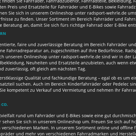
finden Sie Fahrräder, Fahrradzubehör, Fahrradteile, Bekleidung, 
ten Preis und Ersatzteile für Fahrräder und E-Bikes sowie Fahrr
nen Sie sich in unserem Onlineshop unter radsport-wehrle.de ums
nisse zu finden. Unser Sortiment im Bereich Fahrräder und Fahrra
Beratung an, damit Sie sich fürs richtige Fahrrad oder E-Bike en
ERN
entierte, faire und zuverlässige Beratung im Bereich Fahrräder un
e Fahrradreparatur an, zugeschnitten auf Ihre Bedürfnisse. Radsp
ch unseren Onlineshop unter radsport-wehrle.de sind wir in der La
ekleidung, Neuheiten und Ersatzteile anzubieten, auch wenn etwa
 zuverlässig, oft gleich am nächsten Tag.
 erstklassige Qualität und fachkundige Beratung – egal ob es um 
satzteil suchen. Auch im Bereich Kinderfahrräder oder Pedelec sin
ie kompetent zu Verkauf und Vermietung und nehmen Ihr Fahrrad 
 CO.
ielfalt rund um Fahrräder und E-Bikes sowie eine gut durchmisch
r sehen Sie sich in unserem Onlineshop um. Freuen Sie sich auf 
 verschiedenen Marken. In unserem Sortiment online und offline f
appräder und mehr von verschiedenen Fahrradmarken und Herstell