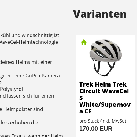
Varianten
 kühl und windschnittig ist
 WaveCel-Helmtechnologie
 deines Helms mit einer
egriert eine GoPro-Kamera
e
Trek Helm Trek
 Polystyrol
Circuit WaveCel
und lassen sich für einen
S
White/Supernov
e Helmpolster sind
a CE
pro Stück (inkl. MwSt.)
Helms erhöhen die
170,00 EUR
osen Ersatz, wenn der Helm