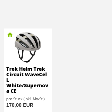
Trek Helm Trek
Circuit WaveCel
L
White/Supernov
a CE
pro Stück (inkl. MwSt.)
170,00 EUR