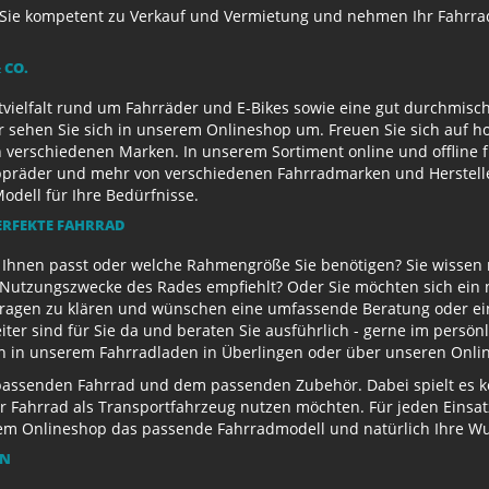
ie kompetent zu Verkauf und Vermietung und nehmen Ihr Fahrrad 
 CO.
ielfalt rund um Fahrräder und E-Bikes sowie eine gut durchmisch
r sehen Sie sich in unserem Onlineshop um. Freuen Sie sich auf 
 verschiedenen Marken. In unserem Sortiment online und offline f
appräder und mehr von verschiedenen Fahrradmarken und Herstell
Modell für Ihre Bedürfnisse.
ERFEKTE FAHRRAD
u Ihnen passt oder welche Rahmengröße Sie benötigen? Sie wissen
e Nutzungszwecke des Rades empfiehlt? Oder Sie möchten sich ein
Fragen zu klären und wünschen eine umfassende Beratung oder ein
eiter sind für Sie da und beraten Sie ausführlich - gerne im persö
ch in unserem Fahrradladen in Überlingen oder über unseren Onli
passenden Fahrrad und dem passenden Zubehör. Dabei spielt es kei
 Ihr Fahrrad als Transportfahrzeug nutzen möchten. Für jeden Eins
rem Onlineshop das passende Fahrradmodell und natürlich Ihre 
EN