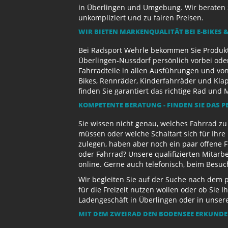
in Überlingen und Umgebung. Wir beraten S
unkompliziert und zu fairen Preisen.
WIR BIETEN MARKENQUALITÄT BEI E-BIKES &
Bei Radsport Wehrle bekommen Sie Produktv
Überlingen-Nussdorf persönlich vorbei ode
Fahrradteile in allen Ausführungen und von
Bikes, Rennräder, Kinderfahrräder und Kl
finden Sie garantiert das richtige Rad und 
KOMPETENTE BERATUNG - FINDEN SIE DAS P
Sie wissen nicht genau, welches Fahrrad z
müssen oder welche Schaltart sich für Ihr
zulegen, haben aber noch ein paar offene 
oder Fahrrad? Unsere qualifizierten Mitarb
online. Gerne auch telefonisch, beim Besu
Wir begleiten Sie auf der Suche nach dem 
für die Freizeit nutzen wollen oder ob Sie
Ladengeschäft in Überlingen oder in unse
MIT DEM ZWEIRAD DEN BODENSEE ERKUND