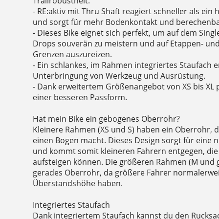
Trailrobustheit.
- RE:aktiv mit Thru Shaft reagiert schneller als e
und sorgt für mehr Bodenkontakt und berechenba
- Dieses Bike eignet sich perfekt, um auf dem Single
Drops souverän zu meistern und auf Etappen- u
Grenzen auszureizen.
- Ein schlankes, im Rahmen integriertes Staufach e
Unterbringung von Werkzeug und Ausrüstung.
- Dank erweitertem Größenangebot von XS bis XL pr
einer besseren Passform.
Hat mein Bike ein gebogenes Oberrohr?
Kleinere Rahmen (XS und S) haben ein Oberrohr, d
einen Bogen macht. Dieses Design sorgt für eine
und kommt somit kleineren Fahrern entgegen, die
aufsteigen können. Die größeren Rahmen (M und g
gerades Oberrohr, da größere Fahrer normalerwei
Überstandshöhe haben.
Integriertes Staufach
Dank integriertem Staufach kannst du den Rucksa