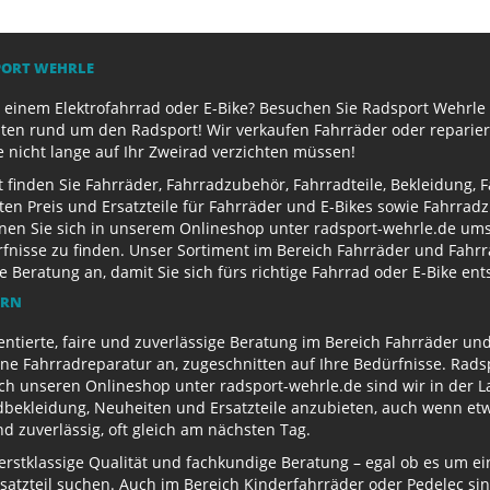
PORT WEHRLE
 einem Elektrofahrrad oder E-Bike? Besuchen Sie Radsport Wehrle 
ten rund um den Radsport! Wir verkaufen Fahrräder oder reparier
e nicht lange auf Ihr Zweirad verzichten müssen!
finden Sie Fahrräder, Fahrradzubehör, Fahrradteile, Bekleidung, 
ten Preis und Ersatzteile für Fahrräder und E-Bikes sowie Fahrr
nen Sie sich in unserem Onlineshop unter radsport-wehrle.de ums
nisse zu finden. Unser Sortiment im Bereich Fahrräder und Fahrra
Beratung an, damit Sie sich fürs richtige Fahrrad oder E-Bike en
ERN
entierte, faire und zuverlässige Beratung im Bereich Fahrräder un
e Fahrradreparatur an, zugeschnitten auf Ihre Bedürfnisse. Radsp
ch unseren Onlineshop unter radsport-wehrle.de sind wir in der La
ekleidung, Neuheiten und Ersatzteile anzubieten, auch wenn etwa
 zuverlässig, oft gleich am nächsten Tag.
 erstklassige Qualität und fachkundige Beratung – egal ob es um 
satzteil suchen. Auch im Bereich Kinderfahrräder oder Pedelec sin