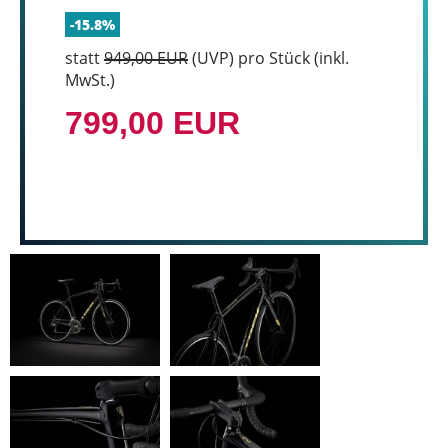
-15.8%
statt
949,00 EUR
(
UVP
) pro Stück (inkl.
MwSt.)
799,00 EUR