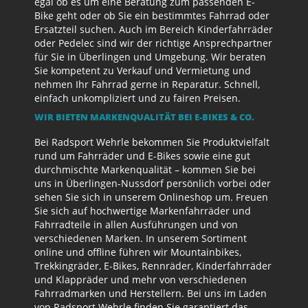
egal ob es um eine Beratung zum passenden E-
Bike geht oder ob Sie ein bestimmtes Fahrrad oder
Ersatzteil suchen. Auch im Bereich Kinderfahrräder
oder Pedelec sind wir der richtige Ansprechpartner
für Sie in Überlingen und Umgebung. Wir beraten
Sie kompetent zu Verkauf und Vermietung und
nehmen Ihr Fahrrad gerne in Reparatur. Schnell,
einfach unkompliziert und zu fairen Preisen.
WIR BIETEN MARKENQUALITÄT BEI E-BIKES & CO.
Bei Radsport Wehrle bekommen Sie Produktvielfalt
rund um Fahrräder und E-Bikes sowie eine gut
durchmischte Markenqualität – kommen Sie bei
uns in Überlingen-Nussdorf persönlich vorbei oder
sehen Sie sich in unserem Onlineshop um. Freuen
Sie sich auf hochwertige Markenfahrräder und
Fahrradteile in allen Ausführungen und von
verschiedenen Marken. In unserem Sortiment
online und offline führen wir Mountainbikes,
Trekkingräder, E-Bikes, Rennräder, Kinderfahrräder
und Klappräder und mehr von verschiedenen
Fahrradmarken und Herstellern. Bei uns im Laden
von Radsport Wehrle finden Sie garantiert das