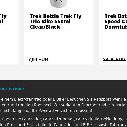
Fly
Trek Bottle Trek Fly
Trek Bot
ml
Trio Bike 550ml
Speed C
Clear/Black
Downtub
7,99 EUR
34,99 EUR
PORT WEHRLE
 einem Elektrofahrrad oder E-Bike? Besuchen Sie Radsport Wehrle 
ten rund um den Radsport! Wir verkaufen Fahrräder oder reparier
e nicht lange auf Ihr Zweirad verzichten müssen!
finden Sie Fahrräder, Fahrradzubehör, Fahrradteile, Bekleidung, 
ten Preis und Ersatzteile für Fahrräder und E-Bikes sowie Fahrr