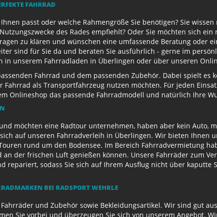
ERFEKTE FAHRRAD
u Ihnen passt oder welche Rahmengröße Sie benötigen? Sie wissen
e Nutzungszwecke des Rades empfiehlt? Oder Sie möchten sich ein
Fragen zu klären und wünschen eine umfassende Beratung oder ein
eiter sind für Sie da und beraten Sie ausführlich - gerne im persö
ch in unserem Fahrradladen in Überlingen oder über unseren Onli
passenden Fahrrad und dem passenden Zubehör. Dabei spielt es kei
 Ihr Fahrrad als Transportfahrzeug nutzen möchten. Für jeden Eins
rem Onlineshop das passende Fahrradmodell und natürlich Ihre 
EN
und möchten eine Radtour unternehmen, haben aber kein Auto, mi
sich auf unseren Fahrradverleih in Überlingen. Wir bieten Ihnen 
ouren rund um den Bodensee. Im Bereich Fahrradvermietung habe
d an der frischen Luft genießen können. Unsere Fahrräder zum Ver
repariert, sodass Sie sich auf Ihrem Ausflug nicht über kaputte 
RADMARKEN BEI RADSPORT WEHRLE
 Fahrräder und Zubehör sowie Bekleidungsartikel. Wir sind gut au
n Sie vorbei und überzeugen Sie sich von unserem Angebot. Wir 