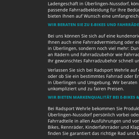
Ladengeschäft in Überlingen-Nussdorf, kön
passende Fahrradbekleidung für Ihre Bedürf
bieten Ihnen auf Wunsch eine umfangreiche 
WIR BERATEN SIE ZU E-BIKES UND FAHRRÄD
Bei uns können Sie sich auf eine kundenori
Ihnen auch eine Fahrradvermietung oder ein
in Überlingen, sondern noch viel mehr: Dur
an Rädern und Fahrradzubehör wie Fahrradb
Ihr gewünschtes Fahrradzubehör schnell und
Verlassen Sie sich bei Radsport Wehrle auf
oder ob Sie ein bestimmtes Fahrrad oder Er
in Überlingen und Umgebung. Wir beraten S
unkompliziert und zu fairen Preisen.
WIR BIETEN MARKENQUALITÄT BEI E-BIKES &
Bei Radsport Wehrle bekommen Sie Produktv
Überlingen-Nussdorf persönlich vorbei ode
Fahrradteile in allen Ausführungen und von
Bikes, Rennräder, Kinderfahrräder und Kl
finden Sie garantiert das richtige Rad und 