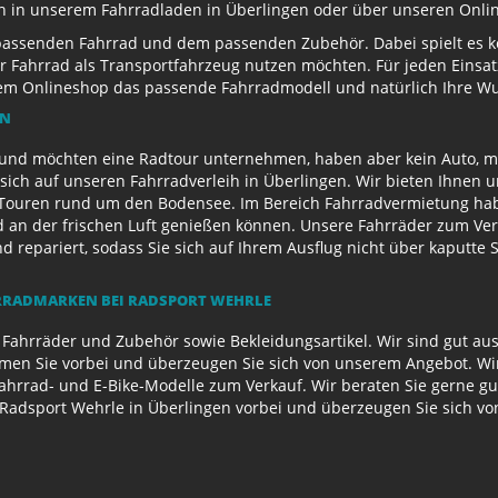
ch in unserem Fahrradladen in Überlingen oder über unseren Onli
passenden Fahrrad und dem passenden Zubehör. Dabei spielt es kei
 Ihr Fahrrad als Transportfahrzeug nutzen möchten. Für jeden Eins
rem Onlineshop das passende Fahrradmodell und natürlich Ihre 
EN
und möchten eine Radtour unternehmen, haben aber kein Auto, mi
sich auf unseren Fahrradverleih in Überlingen. Wir bieten Ihnen 
ouren rund um den Bodensee. Im Bereich Fahrradvermietung habe
d an der frischen Luft genießen können. Unsere Fahrräder zum Ver
repariert, sodass Sie sich auf Ihrem Ausflug nicht über kaputte 
RADMARKEN BEI RADSPORT WEHRLE
 Fahrräder und Zubehör sowie Bekleidungsartikel. Wir sind gut au
n Sie vorbei und überzeugen Sie sich von unserem Angebot. Wir 
Fahrrad- und E-Bike-Modelle zum Verkauf. Wir beraten Sie gerne g
Radsport Wehrle in Überlingen vorbei und überzeugen Sie sich v