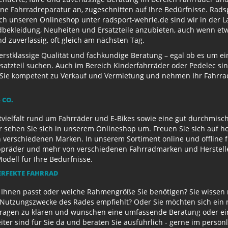
e Fahrradreparatur an, zugeschnitten auf Ihre Bedürfnisse. Radsp
ch unseren Onlineshop unter radsport-wehrle.de sind wir in der La
ekleidung, Neuheiten und Ersatzteile anzubieten, auch wenn etwa
 zuverlässig, oft gleich am nächsten Tag.
 erstklassige Qualität und fachkundige Beratung – egal ob es um 
satzteil suchen. Auch im Bereich Kinderfahrräder oder Pedelec sin
ie kompetent zu Verkauf und Vermietung und nehmen Ihr Fahrrad 
 CO.
ielfalt rund um Fahrräder und E-Bikes sowie eine gut durchmisch
r sehen Sie sich in unserem Onlineshop um. Freuen Sie sich auf 
 verschiedenen Marken. In unserem Sortiment online und offline f
appräder und mehr von verschiedenen Fahrradmarken und Herstell
Modell für Ihre Bedürfnisse.
ERFEKTE FAHRRAD
u Ihnen passt oder welche Rahmengröße Sie benötigen? Sie wissen
e Nutzungszwecke des Rades empfiehlt? Oder Sie möchten sich ein
Fragen zu klären und wünschen eine umfassende Beratung oder ein
eiter sind für Sie da und beraten Sie ausführlich - gerne im persö