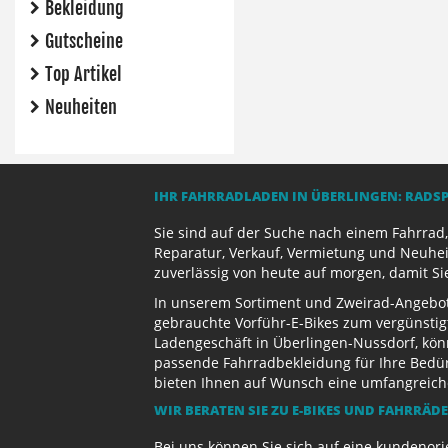
Bekleidung
Gutscheine
Top Artikel
Neuheiten
IHR FAHRRADLADEN IN ÜBERLINGEN: RADS
Sie sind auf der Suche nach einem Fahrrad,
Reparatur, Verkauf, Vermietung und Neuhei
zuverlässig von heute auf morgen, damit Si
In unserem Sortiment und Zweirad-Angebot 
gebrauchte Vorführ-E-Bikes zum vergünstig
Ladengeschäft in Überlingen-Nussdorf, kön
passende Fahrradbekleidung für Ihre Bedürf
bieten Ihnen auf Wunsch eine umfangreiche 
WIR BERATEN SIE ZU E-BIKES UND FAHRRÄD
Bei uns können Sie sich auf eine kundenori