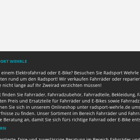
PORT WEHRLE
 einem Elektrofahrrad oder E-Bike? Besuchen Sie Radsport Wehrle 
ten rund um den Radsport! Wir verkaufen Fahrräder oder reparier
e nicht lange auf Ihr Zweirad verzichten müssen!
finden Sie Fahrräder, Fahrradzubehör, Fahrradteile, Bekleidung, 
ten Preis und Ersatzteile für Fahrräder und E-Bikes sowie Fahrr
nen Sie sich in unserem Onlineshop unter radsport-wehrle.de ums
nisse zu finden. Unser Sortiment im Bereich Fahrräder und Fahrra
Beratung an, damit Sie sich fürs richtige Fahrrad oder E-Bike en
ERN
entierte, faire und zuverlässige Beratung im Bereich Fahrräder un