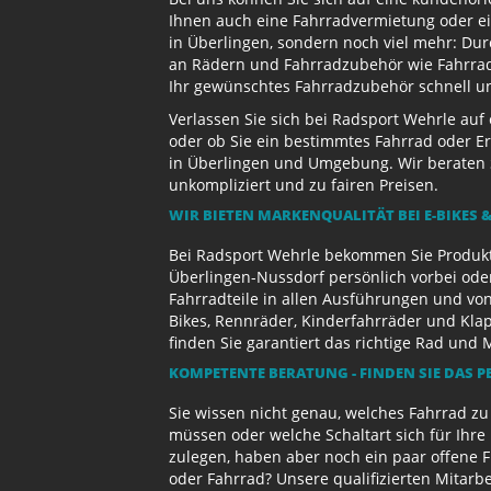
Ihnen auch eine Fahrradvermietung oder ein
in Überlingen, sondern noch viel mehr: Dur
an Rädern und Fahrradzubehör wie Fahrradb
Ihr gewünschtes Fahrradzubehör schnell und
Verlassen Sie sich bei Radsport Wehrle auf
oder ob Sie ein bestimmtes Fahrrad oder Er
in Überlingen und Umgebung. Wir beraten S
unkompliziert und zu fairen Preisen.
WIR BIETEN MARKENQUALITÄT BEI E-BIKES &
Bei Radsport Wehrle bekommen Sie Produktv
Überlingen-Nussdorf persönlich vorbei ode
Fahrradteile in allen Ausführungen und von
Bikes, Rennräder, Kinderfahrräder und Kl
finden Sie garantiert das richtige Rad und 
KOMPETENTE BERATUNG - FINDEN SIE DAS P
Sie wissen nicht genau, welches Fahrrad z
müssen oder welche Schaltart sich für Ihr
zulegen, haben aber noch ein paar offene 
oder Fahrrad? Unsere qualifizierten Mitarb