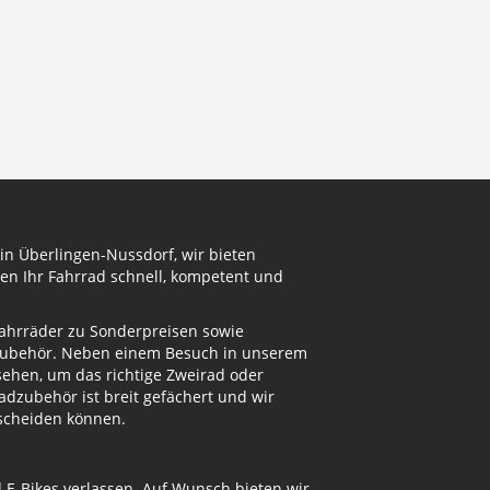
in Überlingen-Nussdorf, wir bieten
en Ihr Fahrrad schnell, kompetent und
Fahrräder zu Sonderpreisen sowie
adzubehör. Neben einem Besuch in unserem
ehen, um das richtige Zweirad oder
dzubehör ist breit gefächert und wir
tscheiden können.
d E-Bikes verlassen. Auf Wunsch bieten wir